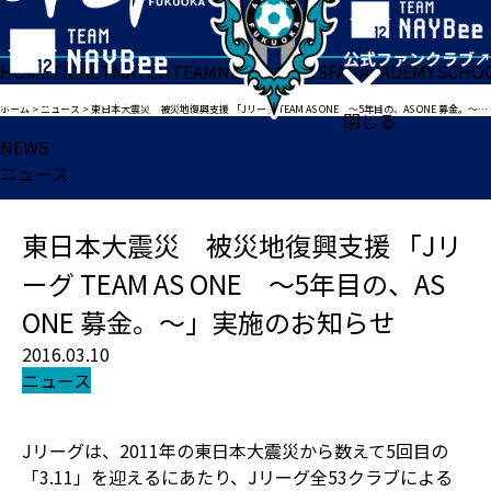
HOME
TICKET
MATCH
TEAM
NEWS
GOODS
FAN
ACADEMY
SCHO
ホーム
>
ニュース
>
東日本大震災 被災地復興支援 「Jリーグ TEAM AS ONE ～5年目の、AS ONE 募金。～」実施のお知らせ
閉じる
NEWS
ニュース
東日本大震災 被災地復興支援 「Jリ
ーグ TEAM AS ONE ～5年目の、AS
ONE 募金。～」実施のお知らせ
2016.03.10
ニュース
Jリーグは、2011年の東日本大震災から数えて5回目の
「3.11」を迎えるにあたり、Jリーグ全53クラブによる