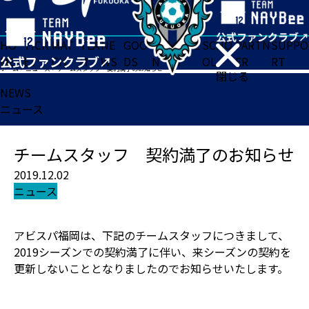
HO
TICK
MAT
TEA
NE
GOO
FA
ACADE
SCHO
PARTN
SUPPO
ME
ET
CH
M
WS
DS
N
MY
OL
ER
RT
ホーム
>
ニュース
>
チームスタッフ 契約満了のお知らせ
閉じる
NEWS
ニュース
チームスタッフ 契約満了のお知らせ
2019.12.02
ニュース
アビスパ福岡は、下記のチームスタッフにつきまして、
2019シーズンでの契約満了に伴い、来シーズンの契約を
更新しないこととなりましたのでお知らせいたします。