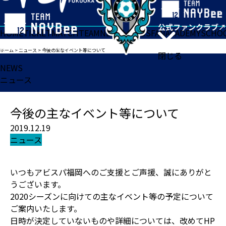
HOME
TICKET
MATCH
TEAM
NEWS
GOODS
FAN
ACADEMY
SCHO
ホーム
>
ニュース
>
今後の主なイベント等について
閉じる
NEWS
ニュース
今後の主なイベント等について
2019.12.19
ニュース
いつもアビスパ福岡へのご支援とご声援、誠にありがと
うございます。
2020シーズンに向けての主なイベント等の予定について
ご案内いたします。
日時が決定していないものや詳細については、改めてHP