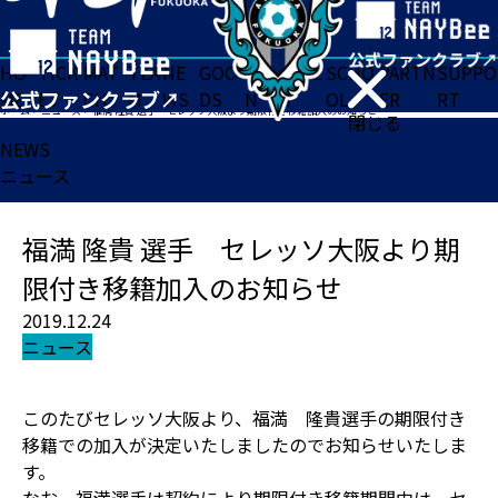
HO
TICK
MAT
TEA
NE
GOO
FA
ACADE
SCHO
PARTN
SUPPO
ME
ET
CH
M
WS
DS
N
MY
OL
ER
RT
ホーム
>
ニュース
>
福満 隆貴 選手 セレッソ大阪より期限付き移籍加入のお知らせ
閉じる
NEWS
ニュース
福満 隆貴 選手 セレッソ大阪より期
限付き移籍加入のお知らせ
2019.12.24
ニュース
このたびセレッソ大阪より、福満 隆貴選手の期限付き
移籍での加入が決定いたしましたのでお知らせいたしま
す。