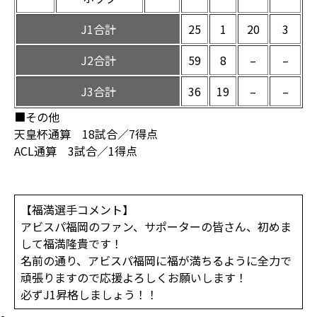
J1合計
25
1
20
3
J2合計
59
8
–
–
J3合計
36
19
–
–
■その他
天皇杯通算 18試合／7得点
ACL通算 3試合／1得点
【福満選手コメント】
アビスパ福岡のファン、サポーターの皆さん、初めま
して福満隆貴です！
名前の通り、アビスパ福岡に福が満ちるように全力で
頑張りますので応援よろしくお願いします！
必ずJ1昇格しましょう！！