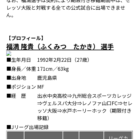
なお、福満選手は契約により期限付き移籍期間中は、セ
レッソ大阪と対戦する全ての公式試合に出場できませ
ん。
【プロフィール】
福満 隆貴（ふくみつ たかき） 選手
■生年月日
1992年2月22日（27歳）
■身長／体重
171cm／63kg
■出身地
鹿児島県
■ポジション
MF
■経 歴
出水中央高校⇒九州総合スポーツカレッジ
⇒ヴェルスパ大分⇒レノファ山口FC⇒セレ
ッソ大阪⇒水戸ホーリーホック（期限付き
移籍）
■Jリーグ出場記録
リーグカ