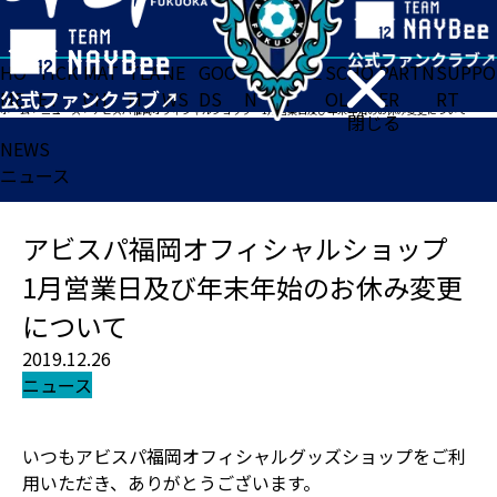
HO
TICK
MAT
TEA
NE
GOO
FA
ACADE
SCHO
PARTN
SUPPO
ME
ET
CH
M
WS
DS
N
MY
OL
ER
RT
ホーム
>
ニュース
>
アビスパ福岡オフィシャルショップ 1月営業日及び年末年始のお休み変更について
閉じる
NEWS
ニュース
アビスパ福岡オフィシャルショップ
1月営業日及び年末年始のお休み変更
について
2019.12.26
ニュース
いつもアビスパ福岡オフィシャルグッズショップをご利
用いただき、ありがとうございます。