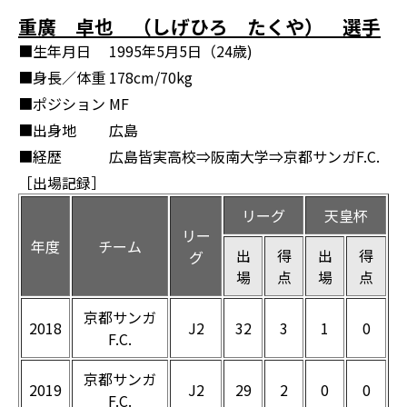
重廣 卓也 （しげひろ たくや） 選手
■生年月日
1995年5月5日（24歳)
■身長／体重
178cm/70kg
■ポジション
MF
■出身地
広島
■経歴
広島皆実高校⇒阪南大学⇒京都サンガF.C.
［出場記録］
リーグ
天皇杯
リー
年度
チーム
出
得
出
得
グ
場
点
場
点
京都サンガ
2018
J2
32
3
1
0
F.C.
京都サンガ
2019
J2
29
2
0
0
F.C.