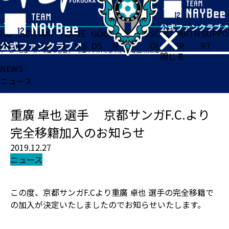
HO
TICK
MAT
TEA
NE
GOO
FA
ACADE
SCHO
PARTN
SUPPO
ME
ET
CH
M
WS
DS
N
MY
OL
ER
RT
ホーム
>
ニュース
>
重廣 卓也 選手 京都サンガF.C.より完全移籍加入のお知らせ
閉じる
NEWS
ニュース
重廣 卓也 選手 京都サンガF.C.より
完全移籍加入のお知らせ
2019.12.27
ニュース
この度、京都サンガF.Cより重廣 卓也 選手の完全移籍で
の加入が決定いたしましたのでお知らせいたします。