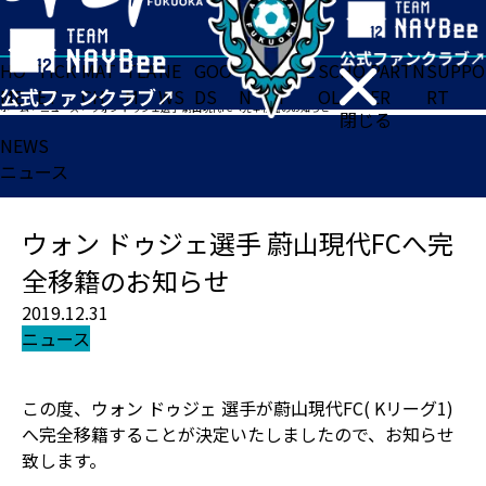
HO
TICK
MAT
TEA
NE
GOO
FA
ACADE
SCHO
PARTN
SUPPO
ME
ET
CH
M
WS
DS
N
MY
OL
ER
RT
ホーム
>
ニュース
>
ウォン ドゥジェ選手 蔚山現代FCへ完全移籍のお知らせ
閉じる
NEWS
ニュース
ウォン ドゥジェ選手 蔚山現代FCへ完
全移籍のお知らせ
2019.12.31
ニュース
この度、ウォン ドゥジェ 選手が蔚山現代FC( Kリーグ1)
へ完全移籍することが決定いたしましたので、お知らせ
致します。