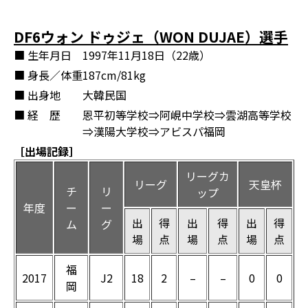
DF6ウォン ドゥジェ（WON DUJAE）選手
■ 生年月日
1997年11月18日（22歳）
■ 身長／体重
187cm/81kg
■ 出身地
大韓民国
■ 経 歴
恩平初等学校⇒阿峴中学校⇒雲湖高等学校
⇒漢陽大学校⇒アビスパ福岡
［出場記録］
リーグカ
リーグ
天皇杯
チ
リ
ップ
年度
ー
ー
出
得
出
得
出
得
ム
グ
場
点
場
点
場
点
福
2017
J2
18
2
–
–
0
0
岡