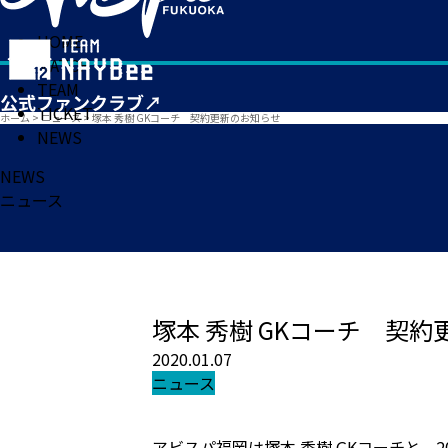
HOME
MATCH
TEAM
TICKET
ホーム
>
ニュース
>
塚本 秀樹 GKコーチ 契約更新のお知らせ
NEWS
NEWS
ニュース
塚本 秀樹 GKコーチ 契
2020.01.07
ニュース
アビスパ福岡は塚本 秀樹 GKコーチと、