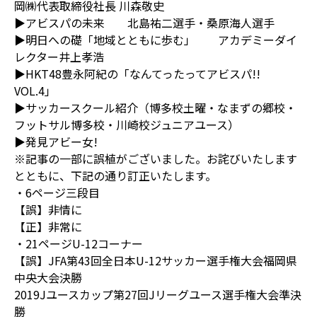
岡㈱代表取締役社長 川森敬史
▶アビスパの未来 北島祐二選手・桑原海人選手
▶明日への礎「地域とともに歩む」 アカデミーダイ
レクター井上孝浩
▶HKT48豊永阿紀の「なんてったってアビスパ!!
VOL.4」
▶サッカースクール紹介（博多校土曜・なまずの郷校・
フットサル博多校・川崎校ジュニアユース）
▶発見アビー女!
※記事の一部に誤植がございました。お詫びいたします
とともに、下記の通り訂正いたします。
・6ページ三段目
【誤】非情に
【正】非常に
・21ページU-12コーナー
【誤】JFA第43回全日本U-12サッカー選手権大会福岡県
中央大会決勝
2019Jユースカップ第27回Jリーグユース選手権大会準決
勝