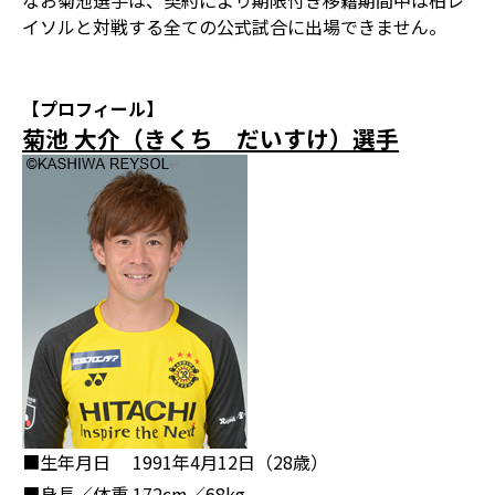
なお菊池選手は、契約により期限付き移籍期間中は柏レ
イソルと対戦する全ての公式試合に出場できません。
【プロフィール】
菊池 大介（きくち だいすけ）選手
■生年月日
1991年4月12日（28歳）
■身長／体重
172cm／68kg