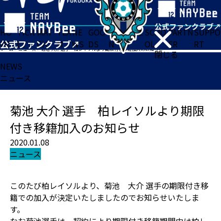
HO
TICK
MAT
TEA
NE
GOO
FA
ACADE
SCHO
PARTN
SUPPO
ME
ET
CH
M
WS
DS
N
MY
OL
ER
RT
ホーム
>
ニュース
>
菊池 大介 選手 柏レイソルより期限付き移籍加入のお知らせ
閉じる
NEWS
ニュース
菊池 大介 選手 柏レイソルより期限
付き移籍加入のお知らせ
2020.01.08
ニュース
このたび柏レイソルより、菊池 大介 選手の期限付き移
籍での加入が決定いたしましたのでお知らせいたしま
す。