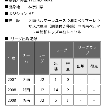
■出身地
神奈川県
■ポジション
MF
■経 歴
湘南ベルマーレユース⇒湘南ベルマーレ⇒
ザスパ草津（期限付き移籍）⇒湘南ベルマ
ーレ⇒浦和レッズ⇒柏レイソル
■Jリーグ出場記録
リーグカッ
リーグ
プ
チー
リー
年度
ム
グ
出
得
出場
得点
場
点
2007
湘南
J2
1
0
–
–
2008
湘南
J2
14
2
–
–
2009
湘南
J2
6
1
–
–