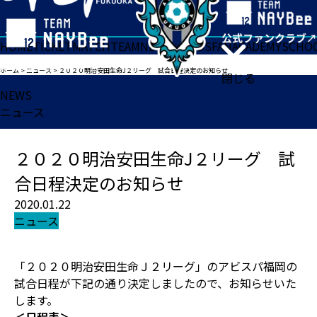
HOME
TICKET
MATCH
TEAM
NEWS
GOODS
FAN
ACADEMY
SCHO
ホーム
>
ニュース
>
２０２０明治安田生命J２リーグ 試合日程決定のお知らせ
閉じる
NEWS
ニュース
２０２０明治安田生命J２リーグ 試
合日程決定のお知らせ
2020.01.22
ニュース
「２０２０明治安田生命Ｊ２リーグ」のアビスパ福岡の
試合日程が下記の通り決定しましたので、お知らせいた
します。