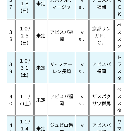
１８
未定
７
ィージャ
ｓ．
福岡
Ｃ
(日)
Ｋ
ベ
１０/
京都サン
３
アビスパ福
ｖ
ス
２５
未定
ガＦ．
８
岡
ｓ．
ス
(日)
Ｃ．
タ
ト
１０/
３
V・ファー
ｖ
アビスパ
ラ
３１
未定
９
レン長崎
ｓ．
福岡
ス
(土)
タ
ベ
４
１１/
アビスパ福
ｖ
ザスパク
ス
未定
０
７(土)
岡
ｓ．
サツ群馬
ス
タ
１１/
ヤ
４
ジュビロ磐
ｖ
アビスパ
１４
未定
マ