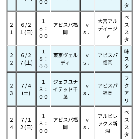
００
タ
ベ
１
大宮アル
２
６/２
アビスパ福
ｖ
ス
８：
ディージ
１
１(日)
岡
ｓ．
ス
００
ャ
タ
１
味
２
６/２
東京ヴェル
ｖ
アビスパ
８：
ス
２
７(土)
ディ
ｓ．
福岡
００
タ
フ
１
ジェフユナ
２
７/４
ｖ
アビスパ
ク
８：
イテッド千
３
(土)
ｓ．
福岡
ア
００
葉
リ
ベ
１
アルビレ
２
７/１
アビスパ福
ｖ
ス
８：
ックス新
４
２(日)
岡
ｓ．
ス
００
潟
タ