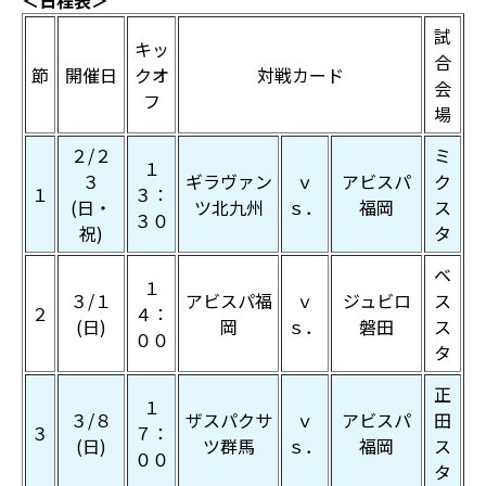
＜日程表＞
試
キッ
合
節
開催日
クオ
対戦カード
会
フ
場
２/２
ミ
１
３
ギラヴァン
ｖ
アビスパ
ク
１
３：
(日・
ツ北九州
ｓ．
福岡
ス
３０
祝)
タ
ベ
１
３/１
アビスパ福
ｖ
ジュビロ
ス
２
４：
(日)
岡
ｓ．
磐田
ス
００
タ
正
１
３/８
ザスパクサ
ｖ
アビスパ
田
３
７：
(日)
ツ群馬
ｓ．
福岡
ス
００
タ