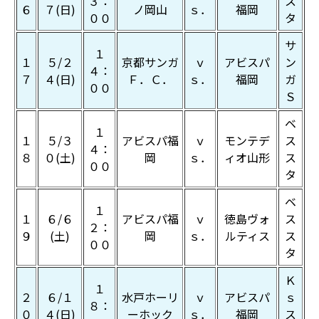
３：
ス
６
７(日)
ノ岡山
ｓ．
福岡
００
タ
サ
１
１
５/２
京都サンガ
ｖ
アビスパ
ン
４：
７
４(日)
Ｆ．Ｃ．
ｓ．
福岡
ガ
００
Ｓ
ベ
１
１
５/３
アビスパ福
ｖ
モンテデ
ス
４：
８
０(土)
岡
ｓ．
ィオ山形
ス
００
タ
ベ
１
１
６/６
アビスパ福
ｖ
徳島ヴォ
ス
２：
９
(土)
岡
ｓ．
ルティス
ス
００
タ
Ｋ
１
２
６/１
水戸ホーリ
ｖ
アビスパ
ｓ
８：
０
４(日)
ーホック
ｓ．
福岡
ス