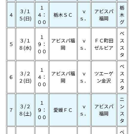
１
栃
３/１
ｖ
アビスパ
４
４：
栃木ＳＣ
木
５(日)
ｓ．
福岡
００
グ
ベ
１
３/１
アビスパ福
ｖ
ＦＣ町田
ス
５
９：
８(水)
岡
ｓ．
ゼルビア
ス
００
タ
ベ
１
３/２
アビスパ福
ｖ
ツエーゲ
ス
６
４：
２(日)
岡
ｓ．
ン金沢
ス
００
タ
ニ
１
３/２
ｖ
アビスパ
ン
７
９：
愛媛ＦＣ
８(土)
ｓ．
福岡
ス
００
タ
ベ