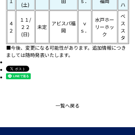
１
田
ｓ．
福岡
(土)
ハ
ベ
１１/
水戸ホー
４
アビスパ福
ｖ
ス
２２
未定
リーホッ
２
岡
ｓ．
ス
(日)
ク
タ
■今後、変更になる可能性があります。追加情報につき
ましては随時発表いたします。
一覧へ戻る