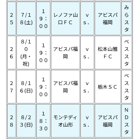
み
１
２
７/１
レノファ山
ｖ
アビスパ
ら
９：
５
８(土)
口ＦＣ
ｓ．
福岡
ス
００
タ
８/１
ベ
１
２
０
アビスパ福
ｖ
松本山雅
ス
９：
６
(月・
岡
ｓ．
ＦＣ
ス
００
祝)
タ
ベ
１
２
８/１
アビスパ福
ｖ
ス
９：
栃木ＳＣ
７
６(日)
岡
ｓ．
ス
００
タ
Ｎ
１
２
８/２
モンテディ
ｖ
アビスパ
Ｄ
８：
８
３(日)
オ山形
ｓ．
福岡
ス
３０
タ