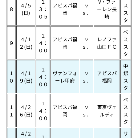
１
V・ファ
４/５
アビスパ福
ｖ
ス
８
３：
ーレン長
(日)
岡
ｓ．
ス
０５
崎
タ
ベ
１
４/１
アビスパ福
ｖ
レノファ
ス
９
４：
２(日)
岡
ｓ．
山口ＦＣ
ス
００
タ
中
１
１
４/１
ヴァンフォ
ｖ
アビスパ
銀
４：
０
９(日)
ーレ甲府
ｓ．
福岡
ス
００
タ
ベ
１
１
４/２
アビスパ福
ｖ
東京ヴェ
ス
４：
１
６(日)
岡
ｓ．
ルディ
ス
００
タ
４/２
サ
１