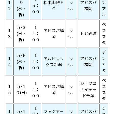
１
９
松本山雅Ｆ
ｖ
アビスパ
ン
５：
２
(水・
Ｃ
ｓ．
福岡
ア
００
祝)
ル
ベ
５/３
１
１
アビスパ福
ｖ
ス
(日・
４：
ＦＣ琉球
３
岡
ｓ．
ス
祝)
００
タ
デ
５/６
１
１
アルビレッ
ｖ
アビスパ
ン
(水・
４：
４
クス新潟
ｓ．
福岡
カ
祝)
００
S
ベ
１
ジェフユ
１
５/１
アビスパ福
ｖ
ス
４：
ナイテッ
５
０(日)
岡
ｓ．
ス
００
ド千葉
タ
１
Ｃ
１
５/１
ファジアー
ｖ
アビスパ