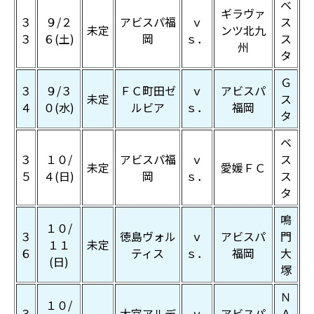
ベ
ギラヴァ
３
９/２
アビスパ福
ｖ
ス
未定
ンツ北九
３
６(土)
岡
ｓ．
ス
州
タ
Ｇ
３
９/３
ＦＣ町田ゼ
ｖ
アビスパ
未定
ス
４
０(水)
ルビア
ｓ．
福岡
タ
ベ
３
１０/
アビスパ福
ｖ
ス
未定
愛媛ＦＣ
５
４(日)
岡
ｓ．
ス
タ
鳴
１０/
３
徳島ヴォル
ｖ
アビスパ
門
１１
未定
６
ティス
ｓ．
福岡
大
(日)
塚
Ｎ
１０/
３
大宮アルデ
ｖ
アビスパ
Ａ