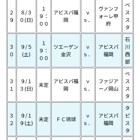
ベ
１
ヴァンフ
２
８/３
アビスパ福
ｖ
ス
９：
ォーレ甲
９
０(日)
岡
ｓ．
ス
００
府
タ
石
１
３
９/５
ツエーゲン
ｖ
アビスパ
川
９：
０
(土)
金沢
ｓ．
福岡
西
００
部
ベ
３
９/１
アビスパ福
ｖ
ファジア
ス
未定
１
３(日)
岡
ｓ．
ーノ岡山
ス
タ
タ
３
９/１
ｖ
アビスパ
ピ
未定
ＦＣ琉球
２
９(土)
ｓ．
福岡
ス
タ