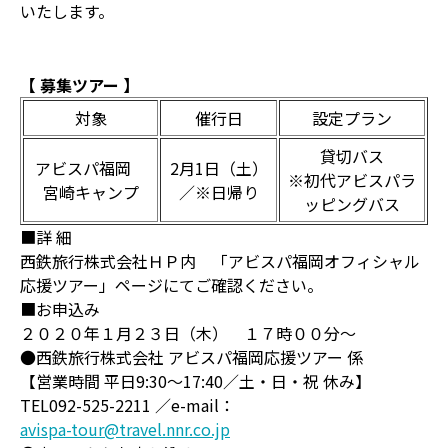
いたします。
【 募集ツアー 】
対象
催行日
設定プラン
貸切バス
アビスパ福岡
2月1日（土）
※初代アビスパラ
宮崎キャンプ
／※日帰り
ッピングバス
■詳 細
西鉄旅行株式会社ＨＰ内 「アビスパ福岡オフィシャル
応援ツアー」ページにてご確認ください。
■お申込み
２０２０年１月２３日（木） １７時００分～
●西鉄旅行株式会社 アビスパ福岡応援ツアー 係
【営業時間 平日9:30～17:40／土・日・祝 休み】
TEL092-525-2211 ／e-mail：
avispa-tour@travel.nnr.co.jp