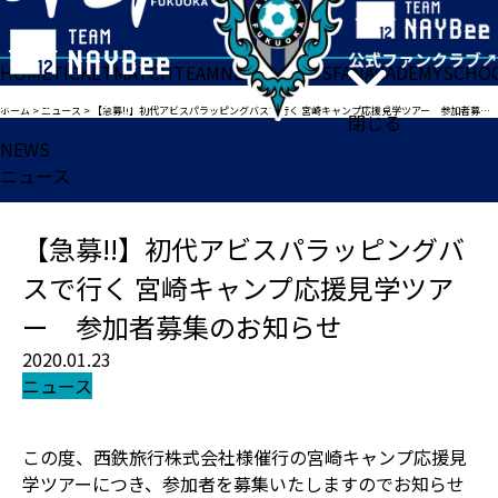
HOME
TICKET
MATCH
TEAM
NEWS
GOODS
FAN
ACADEMY
SCHO
ホーム
>
ニュース
>
【急募!!】初代アビスパラッピングバスで行く 宮崎キャンプ応援見学ツアー 参加者募集のお知らせ
閉じる
NEWS
ニュース
【急募!!】初代アビスパラッピングバ
スで行く 宮崎キャンプ応援見学ツア
ー 参加者募集のお知らせ
2020.01.23
ニュース
この度、西鉄旅行株式会社様催行の宮崎キャンプ応援見
学ツアーにつき、参加者を募集いたしますのでお知らせ