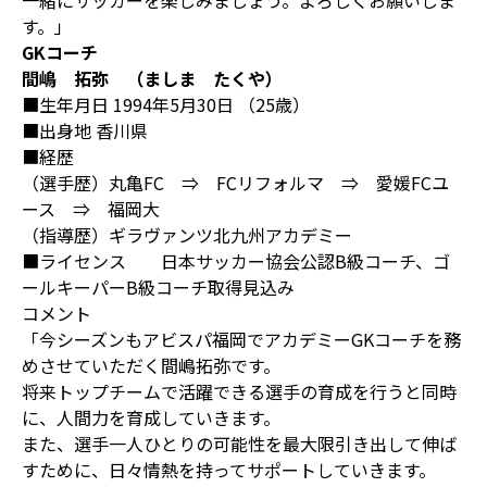
一緒にサッカーを楽しみましょう。よろしくお願いしま
す。」
GKコーチ
間嶋 拓弥 （ましま たくや）
■生年月日 1994年5月30日 （25歳）
■出身地 香川県
■経歴
（選手歴）丸亀FC ⇒ FCリフォルマ ⇒ 愛媛FCユ
ース ⇒ 福岡大
（指導歴）ギラヴァンツ北九州アカデミー
■ライセンス 日本サッカー協会公認B級コーチ、ゴ
ールキーパーB級コーチ取得見込み
コメント
「今シーズンもアビスパ福岡でアカデミーGKコーチを務
めさせていただく間嶋拓弥です。
将来トップチームで活躍できる選手の育成を行うと同時
に、人間力を育成していきます。
また、選手一人ひとりの可能性を最大限引き出して伸ば
すために、日々情熱を持ってサポートしていきます。