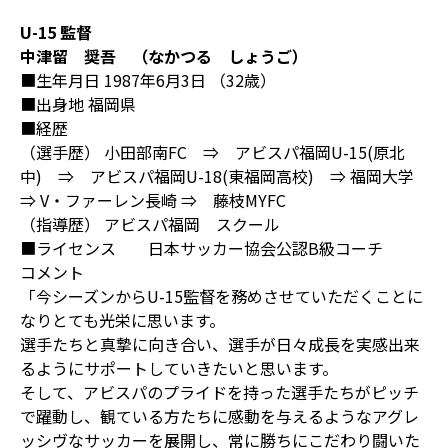
U-15 監督
中津留 奨吾 （なかつる しょうご）
■生年月日 1987年6月3日 （32歳）
■出身地 福岡県
■経歴
（選手歴） 小田部南FC ⇒ アビスパ福岡U-15(原北
中) ⇒ アビスパ福岡U-18(東福岡高校) ⇒ 福岡大学
⇒ V・ファーレン長崎 ⇒ 藤枝MYFC
（指導歴） アビスパ福岡 スクール
■ライセンス 日本サッカー協会公認B級コーチ
コメント
「今シーズンからU-15監督を務めさせていただくことに
なりとても光栄に思います。
選手たちと真摯に向き合い、選手が日々成長を実感出来
るようにサポートしていきたいと思います。
そして、アビスパのプライドを持った選手たちがピッチ
で躍動し、観ている方たちに感動を与えるようなアグレ
ッシヴなサッカーを展開し、常に勝ちにこだわり闘いた