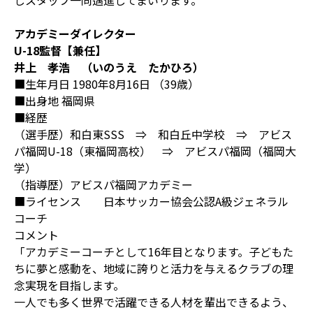
しスタッフ一同邁進してまいります。
アカデミーダイレクター
U-18監督【兼任】
井上 孝浩 （いのうえ たかひろ）
■生年月日 1980年8月16日 （39歳）
■出身地 福岡県
■経歴
（選手歴）和白東SSS ⇒ 和白丘中学校 ⇒ アビス
パ福岡U-18（東福岡高校） ⇒ アビスパ福岡（福岡大
学）
（指導歴）アビスパ福岡アカデミー
■ライセンス 日本サッカー協会公認A級ジェネラル
コーチ
コメント
「アカデミーコーチとして16年目となります。子どもた
ちに夢と感動を、地域に誇りと活力を与えるクラブの理
念実現を目指します。
一人でも多く世界で活躍できる人材を輩出できるよう、