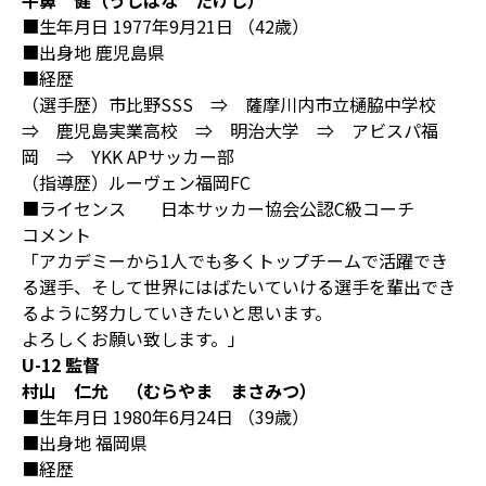
牛鼻 健（うしばな たけし）
■生年月日 1977年9月21日 （42歳）
■出身地 鹿児島県
■経歴
（選手歴）市比野SSS ⇒ 薩摩川内市立樋脇中学校
⇒ 鹿児島実業高校 ⇒ 明治大学 ⇒ アビスパ福
岡 ⇒ YKK APサッカー部
（指導歴）ルーヴェン福岡FC
■ライセンス 日本サッカー協会公認C級コーチ
コメント
「アカデミーから1人でも多くトップチームで活躍でき
る選手、そして世界にはばたいていける選手を輩出でき
るように努力していきたいと思います。
よろしくお願い致します。」
U-12 監督
村山 仁允 （むらやま まさみつ）
■生年月日 1980年6月24日 （39歳）
■出身地 福岡県
■経歴