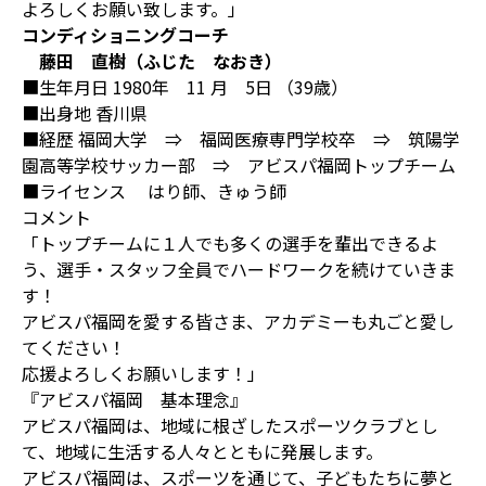
よろしくお願い致します。」
コンディショニングコーチ
藤田 直樹（ふじた なおき）
■生年月日 1980年 11 月 5日 （39歳）
■出身地 香川県
■経歴 福岡大学 ⇒ 福岡医療専門学校卒 ⇒ 筑陽学
園高等学校サッカー部 ⇒ アビスパ福岡トップチーム
■ライセンス はり師、きゅう師
コメント
「トップチームに１人でも多くの選手を輩出できるよ
う、選手・スタッフ全員でハードワークを続けていきま
す！
アビスパ福岡を愛する皆さま、アカデミーも丸ごと愛し
てください！
応援よろしくお願いします！」
『アビスパ福岡 基本理念』
アビスパ福岡は、地域に根ざしたスポーツクラブとし
て、地域に生活する人々とともに発展します。
アビスパ福岡は、スポーツを通じて、子どもたちに夢と