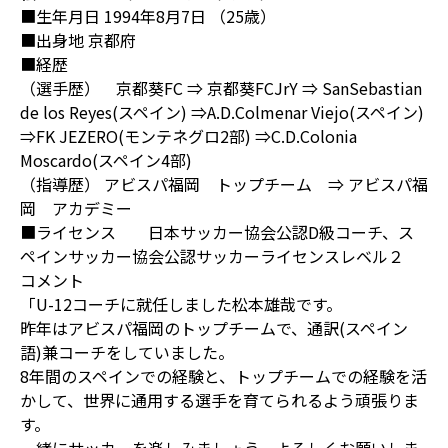
■生年月日 1994年8月7日 （25歳）
■出身地 京都府
■経歴
（選手歴） 京都葵FC ⇒ 京都葵FCJrY ⇒ SanSebastian
de los Reyes(スペイン) ⇒A.D.Colmenar Viejo(スペイン)
⇒FK JEZERO(モンテネグロ2部) ⇒C.D.Colonia
Moscardo(スペイン4部)
（指導歴） アビスパ福岡 トップチーム ⇒ アビスパ福
岡 アカデミー
■ライセンス 日本サッカー協会公認D級コーチ、ス
ペインサッカー協会公認サッカーライセンスレベル２
コメント
「U-12コーチに就任しました松本雄哉です。
昨年はアビスパ福岡のトップチームで、通訳(スペイン
語)兼コーチをしていました。
8年間のスペインでの経験と、トップチームでの経験を活
かして、世界に通用する選手を育てられるよう頑張りま
す。