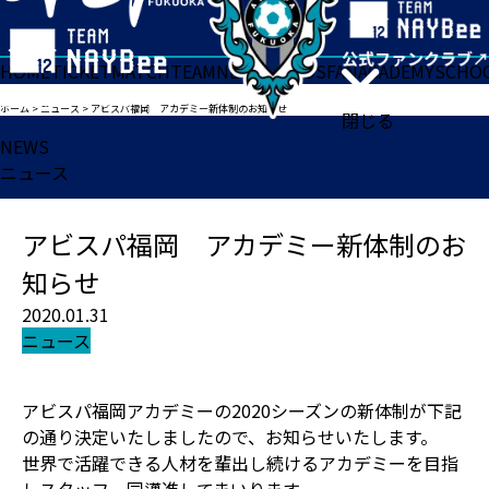
HOME
TICKET
MATCH
TEAM
NEWS
GOODS
FAN
ACADEMY
SCHO
ホーム
>
ニュース
>
アビスパ福岡 アカデミー新体制のお知らせ
閉じる
NEWS
ニュース
アビスパ福岡 アカデミー新体制のお
知らせ
2020.01.31
ニュース
アビスパ福岡アカデミーの2020シーズンの新体制が下記
の通り決定いたしましたので、お知らせいたします。
世界で活躍できる人材を輩出し続けるアカデミーを目指