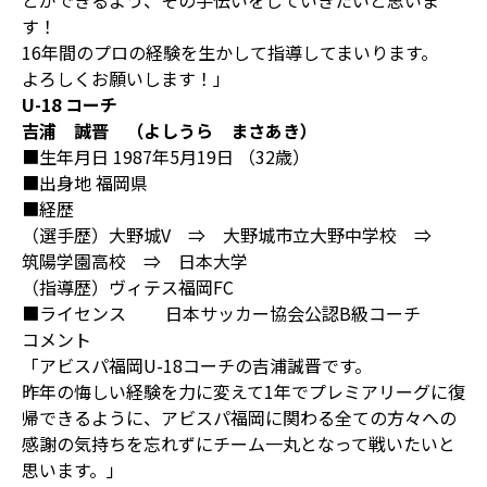
とができるよう、その手伝いをしていきたいと思いま
す！
16年間のプロの経験を生かして指導してまいります。
よろしくお願いします！」
U-18 コーチ
吉浦 誠晋 （よしうら まさあき）
■生年月日 1987年5月19日 （32歳）
■出身地 福岡県
■経歴
（選手歴）大野城V ⇒ 大野城市立大野中学校 ⇒
筑陽学園高校 ⇒ 日本大学
（指導歴）ヴィテス福岡FC
■ライセンス 日本サッカー協会公認B級コーチ
コメント
「アビスパ福岡U-18コーチの吉浦誠晋です。
昨年の悔しい経験を力に変えて1年でプレミアリーグに復
帰できるように、アビスパ福岡に関わる全ての方々への
感謝の気持ちを忘れずにチーム一丸となって戦いたいと
思います。」