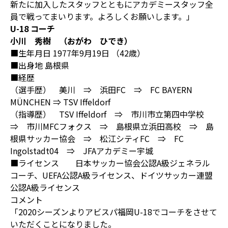
新たに加入したスタッフとともにアカデミースタッフ全
員で戦ってまいります。よろしくお願いします。」
U-18 コーチ
小川 秀樹 （おがわ ひでき）
■生年月日 1977年9月19日 （42歳）
■出身地 島根県
■経歴
（選手歴） 美川 ⇒ 浜田FC ⇒ FC BAYERN
MÜNCHEN ⇒ TSV Iffeldorf
（指導歴） TSV Iffeldorf ⇒ 市川市立第四中学校
⇒ 市川MFCフォクス ⇒ 島根県立浜田高校 ⇒ 島
根県サッカー協会 ⇒ 松江シティFC ⇒ FC
Ingolstadt04 ⇒ JFAアカデミー宇城
■ライセンス 日本サッカー協会公認A級ジェネラル
コーチ、UEFA公認A級ライセンス、ドイツサッカー連盟
公認A級ライセンス
コメント
「2020シーズンよりアビスパ福岡U-18でコーチをさせて
いただくことになりました。