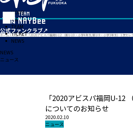
HOME
MATCH
TEAM
TICKET
ホーム
>
ニュース
>
「2020アビスパ福岡U-12 （新U-10・小学4年生/新U-9・小学3年生） 1
NEWS
NEWS
ニュース
「2020アビスパ福岡U-12
についてのお知らせ
2020.02.10
ニュース