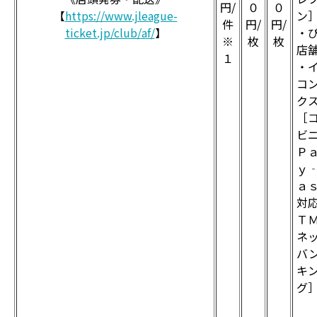
円/
０
０
【
https://www.jleague-
ン
件
円/
円/
ticket.jp/club/af/
】
・
※
枚
枚
店
１
・
コ
ク
［
ビ
Ｐ
ｙ
ａ
対
Ｔ
ネ
バ
キ
グ