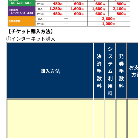
【チケット購入方法】
①インターネット購入
シ
決
ス
発
済
テ
券
お
購入方法
手
ム
手
方
数
利
数
料
用
料
料