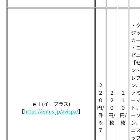
・
ジ
カ
・
ビ
［
ン-
レ
２
ン
２
２
１
ァ
０
２
１
ー
ｅ＋(イープラス)
円/
０
０
ト
【
https://eplus.jp/avispa/
】
件
円/
円/
ー
※
枚
枚
ン
７
ニ
ッ