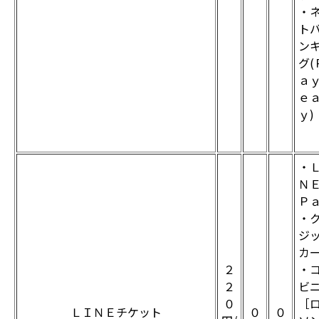
・
ト
ン
グ(
ａ
ｅ
ｙ)
・
Ｎ
Ｐ
・
ジ
カ
２
・
２
ビ
０
［
ＬＩＮＥチケット
０
０