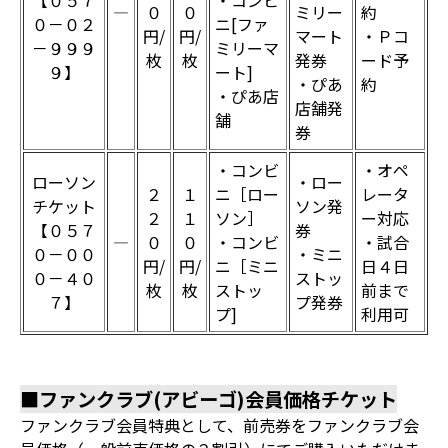
【０５７
・コンビ
―
０
０
ミリー
約
０－０２
ニ[ファ
円/
円/
マート
・Ｐコ
－９９９
ミリーマ
枚
枚
発券
ード予
９】
ート]
・ぴあ
約
・ぴあ店
店舗発
舗
券
・コンビ
・オペ
ローソン
・ロー
２
１
ニ［ロー
レータ
チケット
ソン発
２
１
ソン］
ー対応
【０５７
券
―
０
０
・コンビ
・試合
０－００
・ミニ
円/
円/
ニ［ミニ
日４日
０－４０
ストッ
枚
枚
ストッ
前まで
７】
プ発券
プ]
利用可
■ファンクラブ(アビーゴ)会員価格チケット
ファンクラブ会員特典として、前売券をファンクラブ会