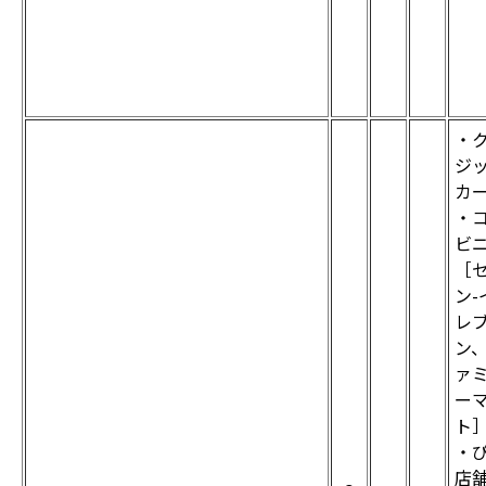
・
ジ
カ
・
ビ
［
ン-
レ
ン
ァ
ー
ト
・
店