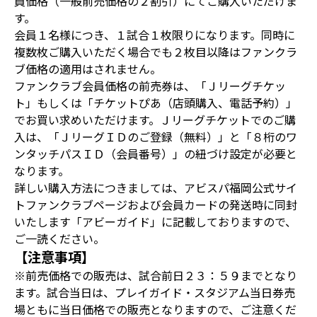
員価格（一般前売価格の２割引）にてご購入いただけま
す。
会員１名様につき、１試合１枚限りになります。同時に
複数枚ご購入いただく場合でも２枚目以降はファンクラ
ブ価格の適用はされません。
ファンクラブ会員価格の前売券は、「Ｊリーグチケッ
ト」もしくは「チケットぴあ（店頭購入、電話予約）」
でお買い求めいただけます。Ｊリーグチケットでのご購
入は、「ＪリーグＩＤのご登録（無料）」と「８桁のワ
ンタッチパスＩＤ（会員番号）」の紐づけ設定が必要と
なります。
詳しい購入方法につきましては、アビスパ福岡公式サイ
トファンクラブページおよび会員カードの発送時に同封
いたします「アビーガイド」に記載しておりますので、
ご一読ください。
【注意事項】
※前売価格での販売は、試合前日２３：５９までとなり
ます。試合当日は、プレイガイド・スタジアム当日券売
場ともに当日価格での販売となりますので、ご注意くだ