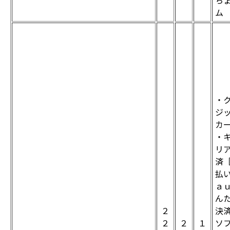
ち
ム
・
ジ
カ
・
リ
済
払
ａ
ん
２
決
２
２
１
ソ