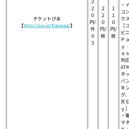
２
・
２
２
１
コ
０
２
１
チケットぴあ
ク
円/
０
０
【
http://pia.jp/t/avispa/
】
［
件
円/
円/
ビ
※
枚
枚
Ｐ
３
ｙ
ａ
対
AT
ネ
バ
キ
グ
天
ｙ
・
マ