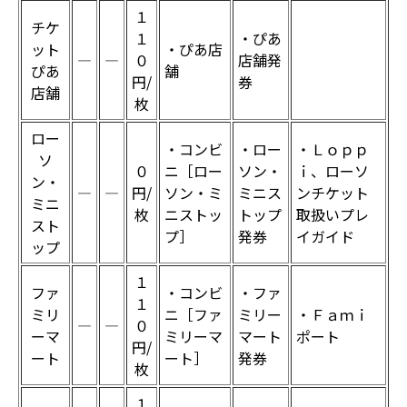
１
チケ
１
・ぴあ
ット
・ぴあ店
―
―
０
店舗発
ぴあ
舗
円/
券
店舗
枚
ロー
・コンビ
・ロー
・Ｌｏｐｐ
ソ
０
ニ［ロー
ソン・
ｉ、ローソ
ン・
―
―
円/
ソン・ミ
ミニス
ンチケット
ミニ
枚
ニストッ
トップ
取扱いプレ
スト
プ］
発券
イガイド
ップ
１
ファ
・コンビ
・ファ
１
ミリ
ニ［ファ
ミリー
・Ｆａｍｉ
―
―
０
ーマ
ミリーマ
マート
ポート
円/
ート
ート］
発券
枚
１