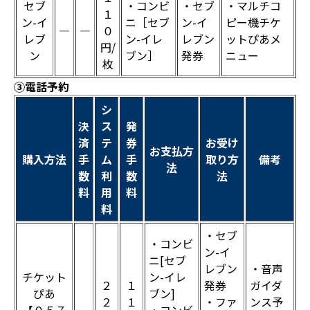
セブ
・コンビ
・セブ
・マルチコ
１
ン-イ
ニ［セブ
ン-イ
ピー機チケ
―
―
０
レブ
ン-イレ
レブン
ットぴあメ
円/
ン
ブン］
発券
ニュー
枚
③電話予約
シ
決
ス
発
済
テ
券
お受け
お支払方
購入方法
手
ム
手
取り方
備考
法
数
利
数
法
料
用
料
料
・セブ
・コンビ
ン-イ
ニ[セブ
レブン
・音声
チケット
ン-イレ
２
１
発券
ガイダ
ぴあ
ブン]
２
１
・ファ
ンス予