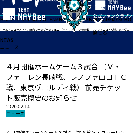
HOME
TICKET
MATCH
TEAM
NEWS
GOODS
FAN
ACADEMY
SCHO
ホーム
>
ニュース
>
４月開催ホームゲーム３試合 （Ｖ・ファーレン長崎戦、レノファ山口ＦＣ戦、東京ヴェルディ戦） 前売チケット販売概要のお知らせ
閉じる
NEWS
ニュース
４月開催ホームゲーム３試合 （Ｖ・
ファーレン長崎戦、レノファ山口ＦＣ
戦、東京ヴェルディ戦） 前売チケッ
ト販売概要のお知らせ
2020.02.14
ニュース
４月開催のホームゲーム３試合（第８節Ｖ・ファーレン