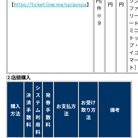
円/
ソ
【
https://ticket.line.me/sp/avispa
】
円
円
件
フ
※
リ
９
ー
ミ
ト
プ
イ
マ
ト
②店頭購入
シ
決
ス
発
済
テ
券
お受け
購入
お支払方
手
ム
手
取り方
備考
方法
法
数
利
数
法
料
用
料
料