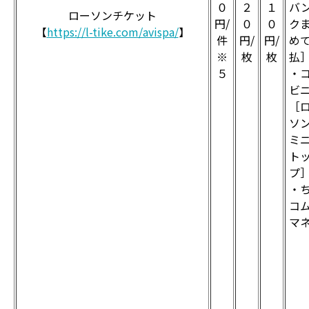
０
２
１
バ
ローソンチケット
円/
０
０
ク
【
https://l-tike.com/avispa/
】
件
円/
円/
め
※
枚
枚
払
５
・
ビ
［
ソ
ミ
ト
プ
・
コ
マ