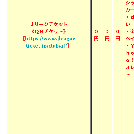
ジ
カ
・
Ｊリーグチケット
い
《ＱＲチケット》
０
０
０
・
【
https://www.jleague-
円
円
円
ペ
ticket.jp/club/af/
】
・
ｈ
ｏ
ォ
ト