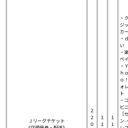
・
ジ
カ
・
い
・
ペ
・
ｈ
ｏ
ォ
ト
・
ビ
２
［
２
１
１
Ｊリーグチケット
ン-
０
１
１
《店頭発券・配送》
レ