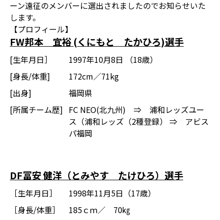
ーン遠征のメンバーに選出されましたのでお知らせいた
します。
【プロフィール】
FW邦本 宜裕 (くにもと たかひろ)選手
[生年月日］
1997年10月8日 （18歳）
[身長/体重]
172cm／71kg
[出身]
福岡県
[所属チーム歴]
FC NEO(北九州) ⇒ 浦和レッズユー
ス（浦和レッズ（2種登録） ⇒ アビス
パ福岡
DF冨安 健洋（とみやす たけひろ）選手
［生年月日］
1998年11月5日（17歳）
［身長/体重］
185ｃｍ／ 70㎏