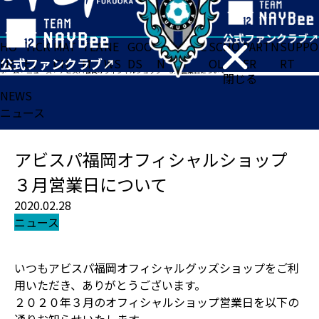
HO
TICK
MAT
TEA
NE
GOO
FA
ACADE
SCHO
PARTN
SUPPO
ME
ET
CH
M
WS
DS
N
MY
OL
ER
RT
ホーム
>
ニュース
>
アビスパ福岡オフィシャルショップ ３月営業日について
閉じる
NEWS
ニュース
アビスパ福岡オフィシャルショップ
３月営業日について
2020.02.28
ニュース
いつもアビスパ福岡オフィシャルグッズショップをご利
用いただき、ありがとうございます。
２０２０年３月のオフィシャルショップ営業日を以下の