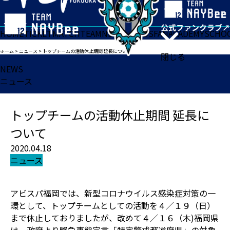
HOME
TICKET
MATCH
TEAM
NEWS
GOODS
FAN
ACADEMY
SCHO
ホーム
>
ニュース
>
トップチームの活動休止期間 延長について
閉じる
NEWS
ニュース
トップチームの活動休止期間 延長に
ついて
2020.04.18
ニュース
アビスパ福岡では、新型コロナウイルス感染症対策の一
環として、トップチームとしての活動を４／１９（日）
まで休止しておりましたが、改めて４／１６（木)福岡県