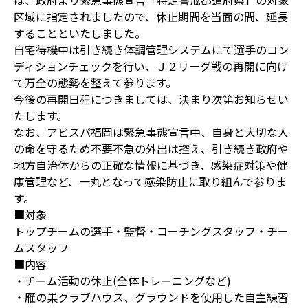
は、政府より緊急事態宣言「特定警戒都道府県」の対象
区域に指定されましたので、休止期間を当面の間、延長
することといたしました。
自宅待機中は引き続き体調管理システムにて選手のコン
ディションチェックを行い、Ｊ２リーグ戦の再開に向け
て万全の態勢を整えて参ります。
今後の再開日程につきましては、決まり次第お知らせい
たします。
なお、アビスパ福岡は緊急事態宣言中、自身と大切な人
の命を守るため不要不急の外出は控え、引き続き政府や
地方自治体からの正確な情報に基づき、感染症対策や健
康管理など、一丸となって感染防止に取り組んで参りま
す。
■対象
トップチームの選手・監督・コーチングスタッフ・チー
ムスタッフ
■内容
・チーム活動の休止(全体トレーニングなど)
・雁の巣クラブハウス、グラウンドを使用した自主練習