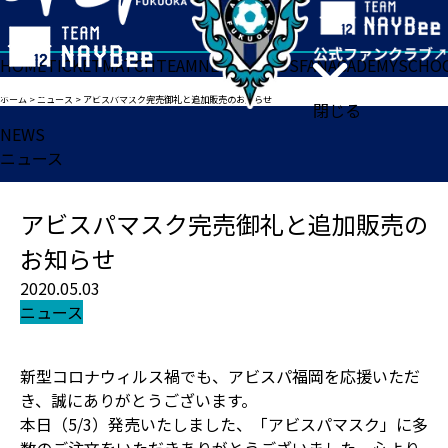
HOME
TICKET
MATCH
TEAM
NEWS
GOODS
FAN
ACADEMY
SCHO
ホーム
>
ニュース
>
アビスパマスク完売御礼と追加販売のお知らせ
閉じる
NEWS
ニュース
アビスパマスク完売御礼と追加販売の
お知らせ
2020.05.03
ニュース
新型コロナウィルス禍でも、アビスパ福岡を応援いただ
き、誠にありがとうございます。
本日（5/3）発売いたしました、「アビスパマスク」に多