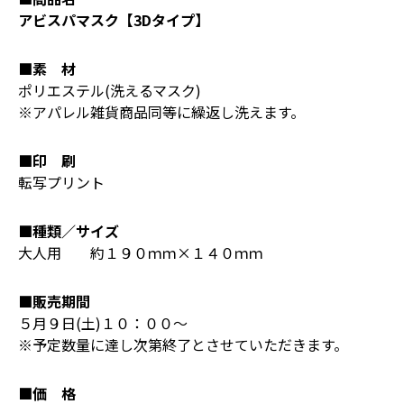
アビスパマスク【3Dタイプ】
■素 材
ポリエステル(洗えるマスク)
※アパレル雑貨商品同等に繰返し洗えます。
■印 刷
転写プリント
■種類／サイズ
大人用 約１９０ｍｍ×１４０ｍｍ
■販売期間
５月９日(土)１０：００～
※予定数量に達し次第終了とさせていただきます。
■価 格