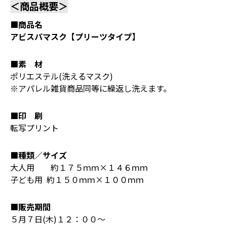
＜商品概要＞
■商品名
アビスパマスク【プリーツタイプ】
■素 材
ポリエステル(洗えるマスク)
※アパレル雑貨商品同等に繰返し洗えます。
■印 刷
転写プリント
■種類／サイズ
大人用 約１７５ｍｍ×１４６ｍｍ
子ども用 約１５０ｍｍ×１００ｍｍ
■販売期間
５月７日(木)１２：００～