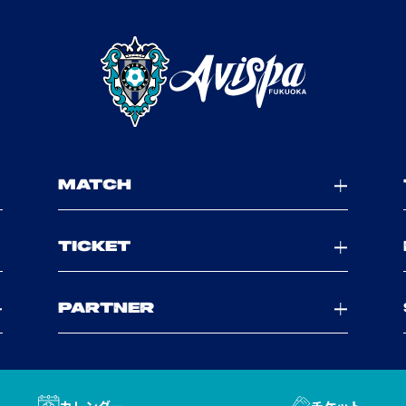
MATCH
TICKET
PARTNER