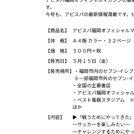
す。
今号も、アビスパの最新情報満載です。
【商品名】
アビスパ福岡オフィシャルマガジン「
【体 裁】
Ａ４版 カラー・３２ページ
【価 格】
５００円＋税
【発売日】
５月１５日（金）
【発売場所】
・福岡市内のセブン-イレブ
※一部福岡市外のセブン-
・全国の主要書店
・アビスパ福岡オフィシャ
・ベスト電器スタジアム 
ほか
【内容】
▶「戦うためにやってきた
～サッカーを楽しみたい～ 
～チャレンジするためにやっ