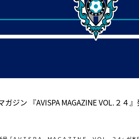
 『AVISPA MAGAZINE VOL.２４』
新号「ＡＶＩＳＰＡ ＭＡＧＡＺＩＮＥ ＶＯＬ．２４」が本