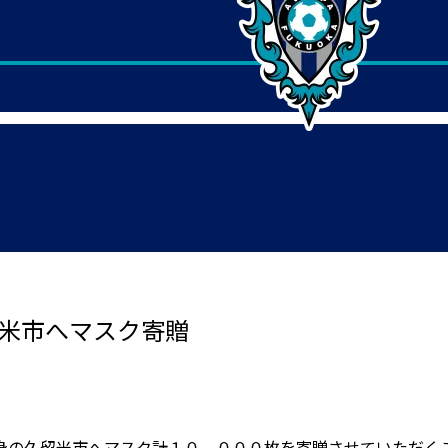
留米市へマスク寄贈
身の久留米市へマスク計１０，０００枚を寄贈させていただく