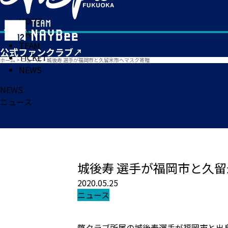
HOME
MATCH
TEAM
TICKET
ホーム
>
ニュース
>
城後寿 選手が福岡市と久留米市へマスク寄贈
NEWS
NEWS
ニュース
城後寿 選手が福岡市と久
2020.05.25
ニュース
弊クラブ所属の城後寿選手が福岡市と出