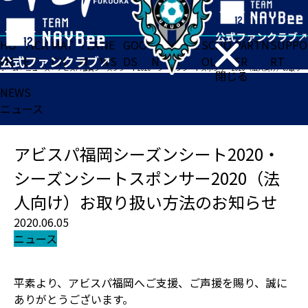
HO
TICK
MAT
TEA
NE
GOO
FA
ACADE
SCHO
PARTN
SUPPO
ME
ET
CH
M
WS
DS
N
MY
OL
ER
RT
ホーム
>
ニュース
>
アビスパ福岡シーズンシート2020・シーズンシートスポンサー2020（法人向け）お取り扱い方法のお知らせ
閉じる
NEWS
ニュース
アビスパ福岡シーズンシート2020・
シーズンシートスポンサー2020（法
人向け）お取り扱い方法のお知らせ
2020.06.05
ニュース
平素より、アビスパ福岡へご支援、ご声援を賜り、誠に
ありがとうございます。