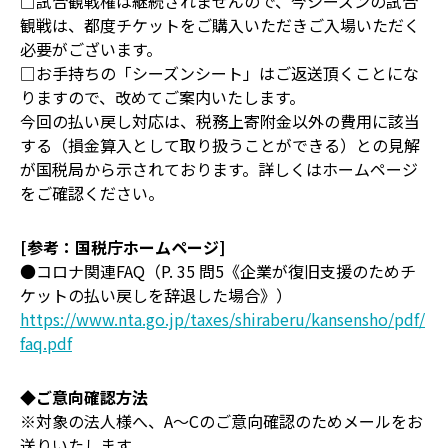
□試合観戦権は継続されませんので、今シーズンの試合
観戦は、都度チケットをご購入いただきご入場いただく
必要がございます。
□お手持ちの「シーズンシート」はご返送頂くことにな
りますので、改めてご案内いたします。
今回の払い戻し対応は、税務上寄附金以外の費用に該当
する（損金算入として取り扱うことができる）との見解
が国税局から示されております。詳しくはホームページ
をご確認ください。
[参考：国税庁ホームページ]
●コロナ関連FAQ（P. 35 問5《企業が復旧支援のためチ
ケットの払い戻しを辞退した場合》）
https://www.nta.go.jp/taxes/shiraberu/kansensho/pdf/
faq.pdf
◆ご意向確認方法
※対象の法人様へ、A～Cのご意向確認のためメールをお
送りいたします。