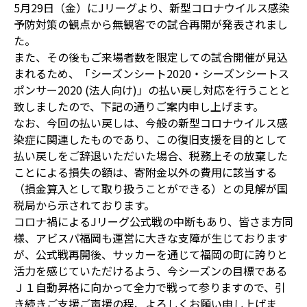
5月29日（金）にJリーグより、新型コロナウイルス感染
予防対策の観点から無観客での試合再開が発表されまし
た。
また、その後もご来場者数を限定しての試合開催が見込
まれるため、「シーズンシート2020・シーズンシートス
ポンサー2020 (法人向け)」の払い戻し対応を行うことと
致しましたので、下記の通りご案内申し上げます。
なお、今回の払い戻しは、今般の新型コロナウイルス感
染症に関連したものであり、この復旧支援を目的として
払い戻しをご辞退いただいた場合、税務上その放棄した
ことによる損失の額は、寄附金以外の費用に該当する
（損金算入として取り扱うことができる）との見解が国
税局から示されております。
コロナ禍によるJリーグ公式戦の中断もあり、皆さま方同
様、アビスパ福岡も運営に大きな支障が生じております
が、公式戦再開後、サッカーを通じて福岡の町に誇りと
活力を感じていただけるよう、今シーズンの目標である
Ｊ１自動昇格に向かって全力で戦って参りますので、引
き続きご支援ご声援の程、よろしくお願い申し上げま