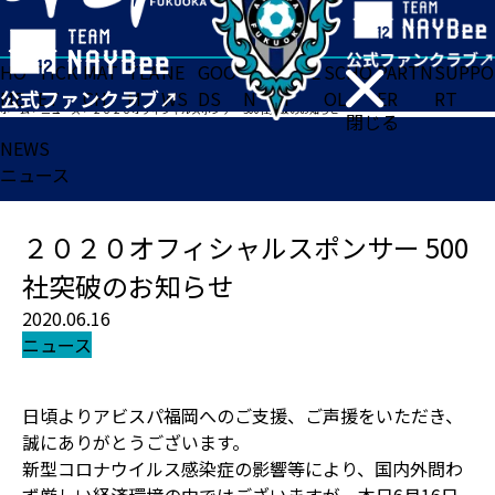
HO
TICK
MAT
TEA
NE
GOO
FA
ACADE
SCHO
PARTN
SUPPO
ME
ET
CH
M
WS
DS
N
MY
OL
ER
RT
ホーム
>
ニュース
>
２０２０オフィシャルスポンサー 500社突破のお知らせ
閉じる
NEWS
ニュース
２０２０オフィシャルスポンサー 500
社突破のお知らせ
2020.06.16
ニュース
日頃よりアビスパ福岡へのご支援、ご声援をいただき、
誠にありがとうございます。
新型コロナウイルス感染症の影響等により、国内外問わ