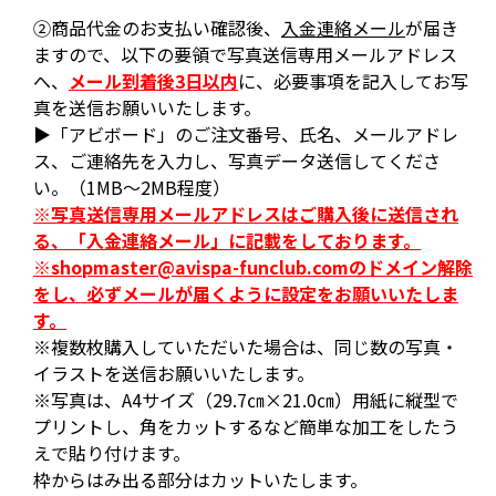
②商品代金のお支払い確認後、
入金連絡メール
が届き
ますので、以下の要領で写真送信専用メールアドレス
へ、
メール到着後3日以内
に、必要事項を記入してお写
真を送信お願いいたします。
▶「アビボード」のご注文番号、氏名、メールアドレ
ス、ご連絡先を入力し、写真データ送信してくださ
い。（1MB～2MB程度）
※写真送信専用メールアドレスはご購入後に送信され
る、「入金連絡メール」に記載をしております。
※shopmaster@avispa-funclub.comのドメイン解除
をし、必ずメールが届くように設定をお願いいたしま
す。
※複数枚購入していただいた場合は、同じ数の写真・
イラストを送信お願いいたします。
※写真は、A4サイズ（29.7㎝×21.0㎝）用紙に縦型で
プリントし、角をカットするなど簡単な加工をしたう
えで貼り付けます。
枠からはみ出る部分はカットいたします。