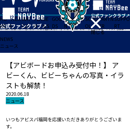
HO
TICK
MAT
TEA
NE
GOO
FA
ACADE
SCHO
PARTN
SUPPO
ME
ET
CH
M
WS
DS
N
MY
OL
ER
RT
ホーム
>
ニュース
>
【アビボードお申込み受付中！】 アビーくん、ビビーちゃんの写真・イラストも解禁！
閉じる
NEWS
ニュース
【アビボードお申込み受付中！】 ア
ビーくん、ビビーちゃんの写真・イラ
ストも解禁！
2020.06.18
ニュース
いつもアビスパ福岡を応援いただきありがとうございま
す。