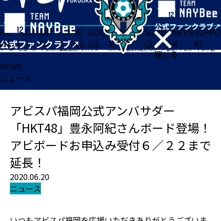
HO
TICK
MAT
TEA
NE
GOO
FA
ACADE
SCHO
PARTN
SUPPO
ME
ET
CH
M
WS
DS
N
MY
OL
ER
RT
ホーム
>
ニュース
>
アビスパ福岡公式アンバサダー「HKT48」豊永阿紀さんボード登場！アビボードお申込み受付６／２２まで延長！
閉じる
NEWS
ニュース
アビスパ福岡公式アンバサダー
「HKT48」豊永阿紀さんボード登場！
アビボードお申込み受付６／２２まで
延長！
2020.06.20
ニュース
いつもアビスパ福岡を応援いただきありがとうございま