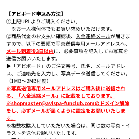
【アビボード申込み方法】
①上記URLよりご購入ください。
※お一人様何体でもお買い求めいただけます。
②商品代金のお支払い確認後、
入金連絡メール
が届きま
すので、以下の要領で写真送信専用メールアドレスへ、
メール到着後3日以内
に、必要事項を記入してお写真を
送信お願いいたします。
▶「アビボード」のご注文番号、氏名、メールアドレ
ス、ご連絡先を入力し、写真データ送信してください。
（1MB～2MB程度）
※写真送信専用メールアドレスはご購入後に送信され
る、「入金連絡メール」に記載をしております。
※shopmaster@avispa-funclub.comのドメイン解除
をし、必ずメールが届くように設定をお願いいたしま
す。
※複数枚購入していただいた場合は、同じ数の写真・イ
ラストを送信お願いいたします。