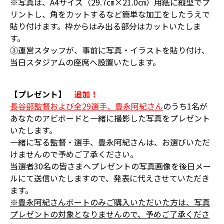
※写真は、A4サイズ（29.7㎝×21.0㎝）用紙に縦型でプ
リントし、角をカットするなど簡単な加工をしたうえで
貼り付けます。枠からはみ出る部分はカットいたしま
す。
③運営スタッフが、事前に写真・イラストを貼り付け、
当日スタジアムの座席へ設置いたします。
【プレゼント】
追加！
長谷部監督および全29選手、豊永阿紀さん
のうち1名が
あなたのアビボードと一緒に撮影した写真をプレゼント
いたします。
一緒に写る監督・選手、豊永阿紀さんは、お選びいただ
けませんので予めご了承ください。
当選者30名の皆さまへプレゼントの写真画像を後日メー
ルにて送信いたしますので、発表に代えさせていただき
ます。
※豊永阿紀さんボートのみご購入いただいた方は、写真
プレゼントの対象となりませんので、予めご了承くださ