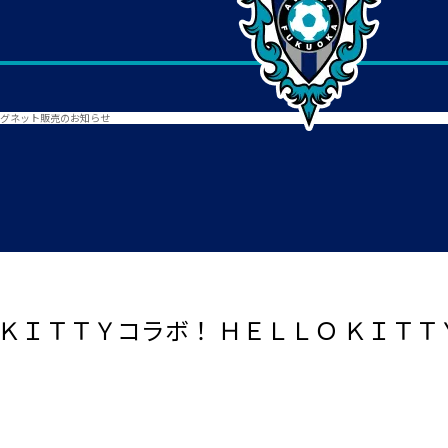
マグネット販売のお知らせ
ＫＩＴＴＹコラボ！ ＨＥＬＬＯ ＫＩＴ