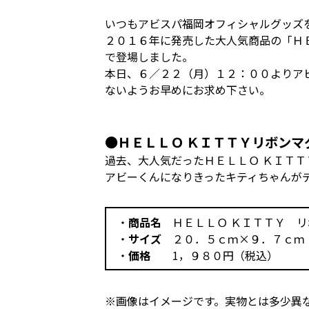
いつもアビスパ福岡オフィシャルグッズ
２０１６年に発売した大人気商品の「Ｈ
で登場しました。
本日、６／２２（月）１２：００よりア
ないようお早めにお求め下さい。
●ＨＥＬＬＯ ＫＩＴＴＹリボンマ
過去、大人気だったＨＥＬＬＯ ＫＩＴ
アビーくんになりきったキティちゃんが
・
商品名
ＨＥＬＬＯ ＫＩＴＴＹ リ
・
サイズ
２０．５ｃｍ×９．７ｃｍ
・
価格
1，９８０円（税込）
※画像はイメージです。実物とは多少異