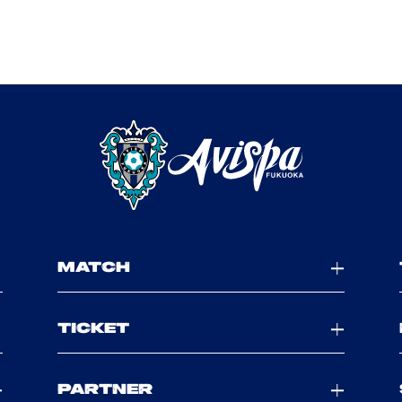
MATCH
TICKET
PARTNER