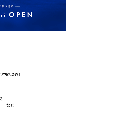
合中継以外）
説
信 など