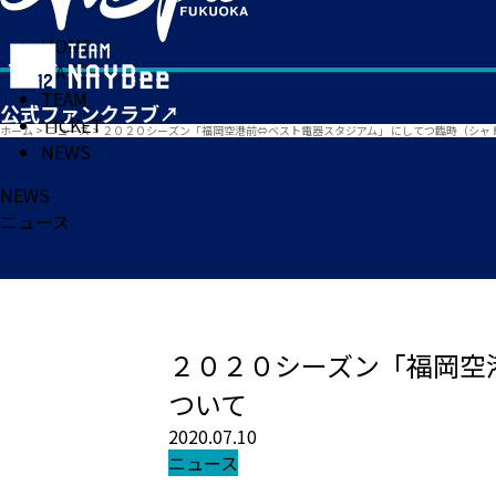
HOME
MATCH
TEAM
TICKET
ホーム
>
ニュース
>
２０２０シーズン「福岡空港前⇔ベスト電器スタジアム」 にしてつ臨時（シャ
NEWS
NEWS
ニュース
２０２０シーズン「福岡空
ついて
2020.07.10
ニュース