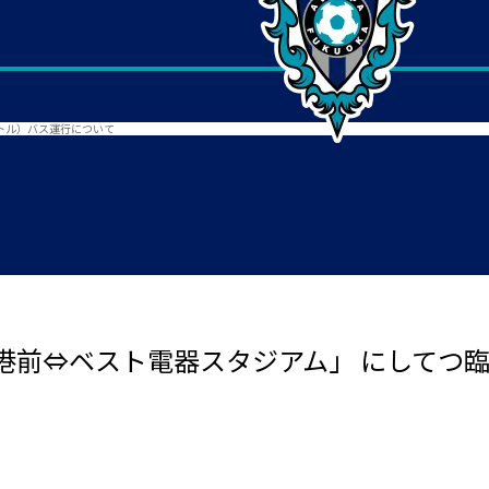
トル）バス運行について
港前⇔ベスト電器スタジアム」 にしてつ