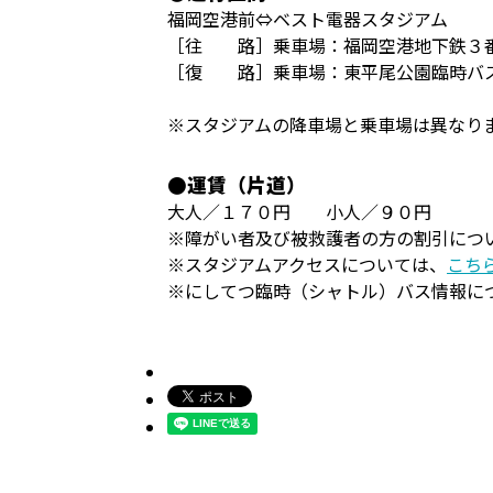
福岡空港前⇔ベスト電器スタジアム
［往 路］乗車場：福岡空港地下鉄３番
［復 路］乗車場：東平尾公園臨時バ
※スタジアムの降車場と乗車場は異なり
●運賃（片道）
大人／１７０円 小人／９０円
※障がい者及び被救護者の方の割引につ
※スタジアムアクセスについては、
こち
※にしてつ臨時（シャトル）バス情報に