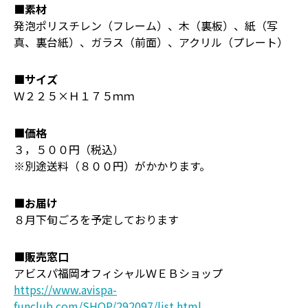
■素材
発泡ポリスチレン（フレーム）、木（裏板）、紙（写
真、裏台紙）、ガラス（前面）、アクリル（プレート）
■サイズ
Ｗ２２５×Ｈ１７５ｍｍ
■価格
３，５００円（税込）
※別途送料（８００円）がかかります。
■お届け
８月下旬ごろを予定しております
■販売窓口
アビスパ福岡オフィシャルＷＥＢショップ
https://www.avispa-
funclub.com/SHOP/292097/list.html