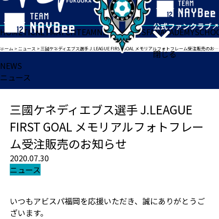
HOME
TICKET
MATCH
TEAM
NEWS
GOODS
FAN
ACADEMY
SCHO
ホーム
>
ニュース
>
三國ケネディエブス選手 J.LEAGUE FIRST GOAL メモリアルフォトフレーム受注販売のお知らせ
閉じる
NEWS
ニュース
三國ケネディエブス選手 J.LEAGUE
FIRST GOAL メモリアルフォトフレー
ム受注販売のお知らせ
2020.07.30
ニュース
いつもアビスパ福岡を応援いただき、誠にありがとうご
ざいます。