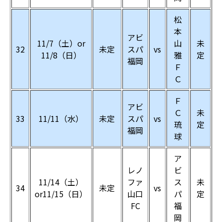
松
本
アビ
11/7（土）or
山
未
32
未定
スパ
vs
11/8（日）
雅
定
福岡
Ｆ
Ｃ
Ｆ
アビ
Ｃ
未
33
11/11（水）
未定
スパ
vs
琉
定
福岡
球
ア
レノ
ビ
11/14（土）
ファ
ス
未
34
未定
vs
or11/15（日）
山口
パ
定
FC
福
岡