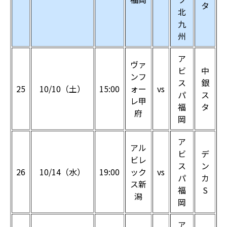
タ
北
九
州
ア
ヴァ
ビ
中
ンフ
ス
銀
25
10/10（土）
15:00
ォー
vs
パ
ス
レ甲
福
タ
府
岡
ア
アル
ビ
デ
ビレ
ス
ン
26
10/14（水）
19:00
ック
vs
パ
カ
ス新
福
S
潟
岡
ア