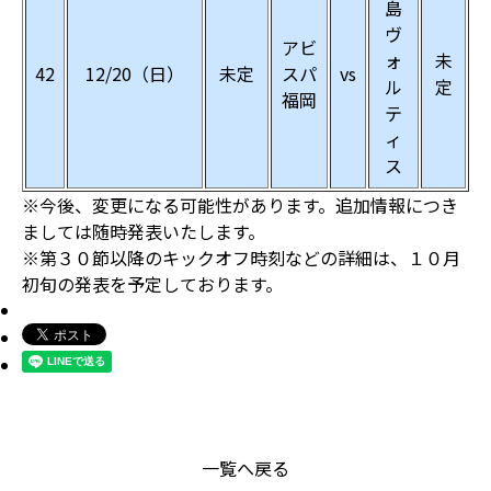
島
ヴ
アビ
ォ
未
42
12/20（日）
未定
スパ
vs
ル
定
福岡
テ
ィ
ス
※今後、変更になる可能性があります。追加情報につき
ましては随時発表いたします。
※第３０節以降のキックオフ時刻などの詳細は、１０月
初旬の発表を予定しております。
一覧へ戻る