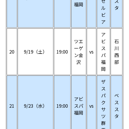
ゼ
ス
福岡
ル
タ
ビ
ア
ア
ツエ
ビ
石
ーゲ
ス
川
20
9/19（土）
19:00
vs
ン金
パ
西
沢
福
部
岡
ザ
ス
パ
ベ
アビ
ク
ス
21
9/23（水）
19:00
スパ
vs
サ
ス
福岡
ツ
タ
群