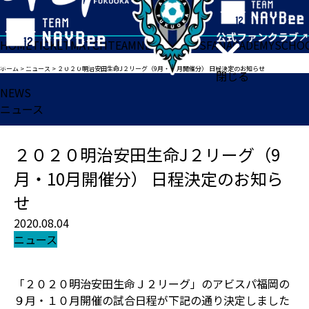
HOME
TICKET
MATCH
TEAM
NEWS
GOODS
FAN
ACADEMY
SCHO
ホーム
>
ニュース
>
２０２０明治安田生命J２リーグ（9月・10月開催分） 日程決定のお知らせ
閉じる
NEWS
ニュース
２０２０明治安田生命J２リーグ（9
月・10月開催分） 日程決定のお知ら
せ
2020.08.04
ニュース
「２０２０明治安田生命Ｊ２リーグ」のアビスパ福岡の
９月・１０月開催の試合日程が下記の通り決定しました