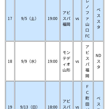
レ
ノ
ベ
アビ
フ
ス
17
9/5（土）
19:00
スパ
vs
ァ
ス
福岡
山
タ
口
FC
ア
モン
ビ
ND
テデ
ス
18
9/9（水）
19:00
vs
ス
ィオ
パ
タ
山形
福
岡
Ｆ
Ｃ
町
ベ
アビ
田
ス
19
9/13（日）
18:00
スパ
vs