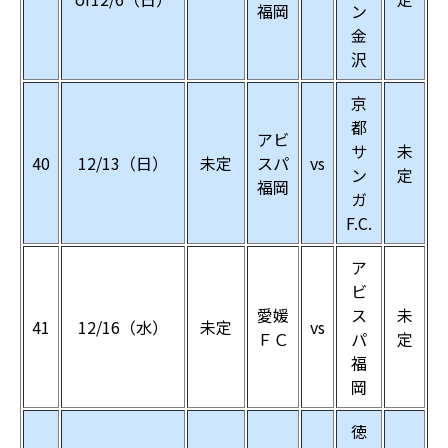
福岡
ン
金
沢
京
都
アビ
サ
未
40
12/13（日）
未定
スパ
vs
ン
定
福岡
ガ
F.C.
ア
ビ
愛媛
ス
未
41
12/16（水）
未定
vs
ＦＣ
パ
定
福
岡
徳