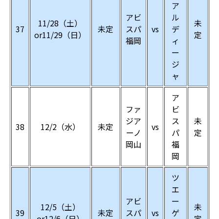
ア
アビ
ル
11/28（土）
未
37
未定
スパ
vs
デ
or11/29（日）
定
福岡
ィ
ー
ジ
ャ
ア
ファ
ビ
ジア
ス
未
38
12/2（水）
未定
vs
ーノ
パ
定
岡山
福
岡
ツ
エ
アビ
ー
12/5（土）
未
39
未定
スパ
vs
ゲ
or12/6（日）
定