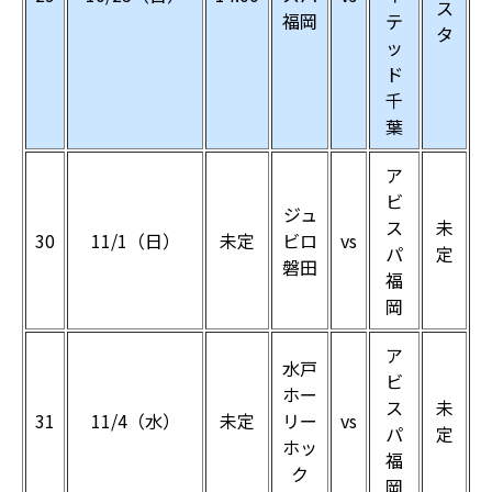
ス
福岡
テ
タ
ッ
ド
千
葉
ア
ビ
ジュ
ス
未
30
11/1（日）
未定
ビロ
vs
パ
定
磐田
福
岡
ア
水戸
ビ
ホー
ス
未
31
11/4（水）
未定
リー
vs
パ
定
ホッ
福
ク
岡