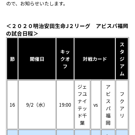
ので、お知らせいたします。
＜２０２０明治安田生命J２リーグ アビスパ福岡
の試合日程＞
ス
キッ
タ
節
開催日
クオ
対戦カード
ジ
フ
ア
ム
ジェ
ア
フユ
ビ
フ
ナイ
ス
ク
16
9/2（水）
19:00
vs
テッ
パ
ア
ド千
福
リ
葉
岡