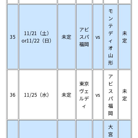
モ
ン
テ
アビ
11/21（土）
デ
未
35
未定
スパ
vs
or11/22（日）
ィ
定
福岡
オ
山
形
ア
東京
ビ
ヴェ
ス
未
36
11/25（水）
未定
vs
ルデ
パ
定
ィ
福
岡
大
宮