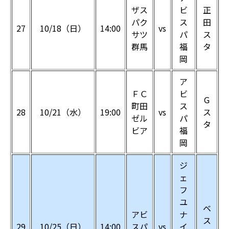
ザス
ビ
正
パク
ス
田
27
10/18（日）
14:00
vs
サツ
パ
ス
群馬
福
タ
岡
ア
ＦＣ
ビ
G
町田
ス
28
10/21（水）
19:00
vs
ス
ゼル
パ
タ
ビア
福
岡
ジ
ェ
フ
ユ
ベ
アビ
ナ
ス
29
10/25（日）
14:00
スパ
vs
イ