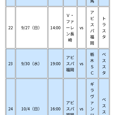
馬
ア
Ｖ・
ビ
ト
ファ
ス
ラ
22
9/27（日）
14:00
ーレ
vs
パ
ス
ン長
福
タ
崎
岡
栃
ベ
アビ
木
ス
23
9/30（水）
19:00
スパ
vs
Ｓ
ス
福岡
Ｃ
タ
ギ
ラ
ヴ
ベ
アビ
ァ
ス
24
10/4（日）
16:00
スパ
vs
ン
ス
福岡
ツ