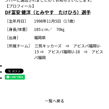
ンバーに選出されましたのでお知らせいたします。
【プロフィール】
DF冨安 健洋（とみやす たけひろ）選手
［生年月日］
1998年11月5日（17歳）
［身長/体重］
185ｃｍ／ 70㎏
［出身］
福岡県
［所属チーム］
三筑キッカーズ ⇒ アビスパ福岡U-
15 ⇒ アビスパ福岡U-18 ⇒ アビス
パ福岡
一覧へ戻る