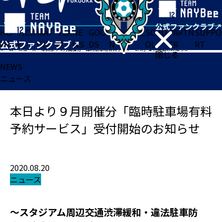
HO
TICK
MAT
TEA
NE
GOO
FA
ACADE
SCHO
PARTN
SUPPO
ME
ET
CH
M
WS
DS
N
MY
OL
ER
RT
ホーム
>
ニュース
>
本日より９月開催分「臨時駐車場有料予約サービス」受付開始のお知らせ
閉じる
NEWS
ニュース
本日より９月開催分「臨時駐車場有料
予約サービス」受付開始のお知らせ
2020.08.20
ニュース
～スタジアム周辺交通渋滞緩和・違法駐車防