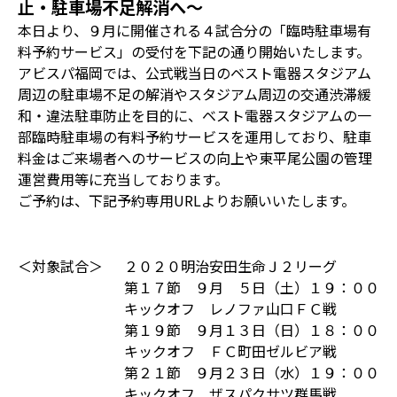
止・駐車場不足解消へ～
本日より、９月に開催される４試合分の「臨時駐車場有
料予約サービス」の受付を下記の通り開始いたします。
アビスパ福岡では、公式戦当日のベスト電器スタジアム
周辺の駐車場不足の解消やスタジアム周辺の交通渋滞緩
和・違法駐車防止を目的に、ベスト電器スタジアムの一
部臨時駐車場の有料予約サービスを運用しており、駐車
料金はご来場者へのサービスの向上や東平尾公園の管理
運営費用等に充当しております。
ご予約は、下記予約専用URLよりお願いいたします。
＜対象試合＞
２０２０明治安田生命Ｊ２リーグ
第１７節 ９月 ５日（土）１９：００
キックオフ レノファ山口ＦＣ戦
第１９節 ９月１３日（日）１８：００
キックオフ ＦＣ町田ゼルビア戦
第２１節 ９月２３日（水）１９：００
キックオフ ザスパクサツ群馬戦