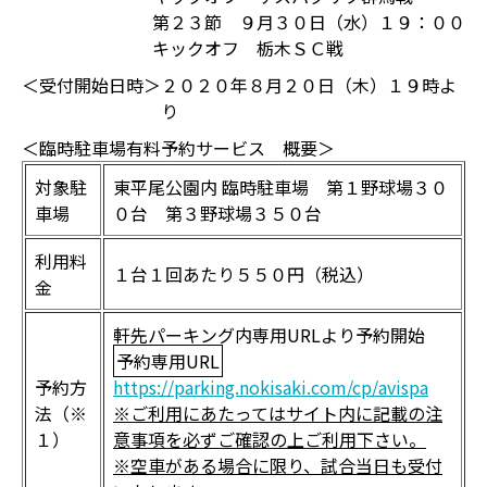
第２３節 ９月３０日（水）１９：００
キックオフ 栃木ＳＣ戦
＜受付開始日時＞
２０２０年８月２０日（木）１９時よ
り
＜臨時駐車場有料予約サービス 概要＞
対象駐
東平尾公園内 臨時駐車場 第１野球場３０
車場
０台 第３野球場３５０台
利用料
１台１回あたり５５０円（税込）
金
軒先パーキング内専用URLより予約開始
予約専用URL
予約方
https://parking.nokisaki.com/cp/avispa
法（※
※ご利用にあたってはサイト内に記載の注
１）
意事項を必ずご確認の上ご利用下さい。
※空車がある場合に限り、試合当日も受付