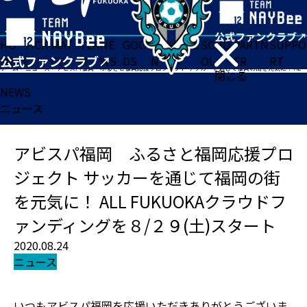
HO
TICK
MAT
TEA
NE
GOO
FA
ACADE
SCHO
PARTN
SUPPO
ME
ET
CH
M
WS
DS
N
MY
OL
ER
RT
ホーム
>
ニュース
>
アビスパ福岡 ふるさと福岡応援プロジェクト サッカーを通じて福岡の街を元気に！ ALL FUKUOKAクラウドファンディングを８/２９(土)スタート
閉じる
NEWS
ニュース
アビスパ福岡 ふるさと福岡応援プロ
ジェクト サッカーを通じて福岡の街
を元気に！ ALL FUKUOKAクラウドフ
ァンディングを８/２９(土)スタート
2020.08.24
ニュース
いつもアビスパ福岡を応援いただきありがとうございま