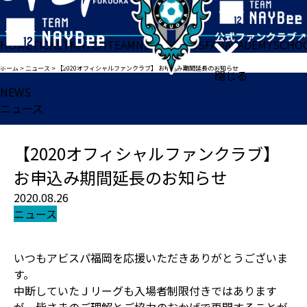
HOME
TICKET
MATCH
TEAM
NEWS
GOODS
FAN
ACADEMY
SCHO
ホーム
>
ニュース
>
【2020オフィシャルファンクラブ】 お申込み期間延長のお知らせ
閉じる
NEWS
ニュース
【2020オフィシャルファンクラブ】
お申込み期間延長のお知らせ
2020.08.26
ニュース
いつもアビスパ福岡を応援いただきありがとうございま
す。
中断していたＪリーグも入場者制限付きではあります