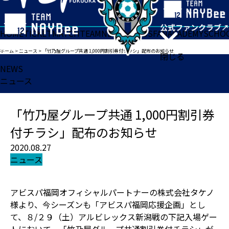
HOME
TICKET
MATCH
TEAM
NEWS
GOODS
FAN
ACADEMY
SCHO
ホーム
>
ニュース
>
「竹乃屋グループ共通 1,000円割引券付チラシ」配布のお知らせ
閉じる
NEWS
ニュース
「竹乃屋グループ共通 1,000円割引券
付チラシ」配布のお知らせ
2020.08.27
ニュース
アビスパ福岡オフィシャルパートナーの株式会社タケノ
様より、今シーズンも「アビスパ福岡応援企画」とし
て、８/２９（土）アルビレックス新潟戦の下記入場ゲー