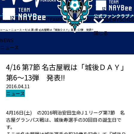
HOME
TICKET
MATCH
TEAM
NEWS
GOODS
FAN
ACADEMY
SCHO
ホーム
>
ニュース
>
4/16 第7節 名古屋戦は「城後ＤＡＹ」第6～13弾 発表!!
閉じる
NEWS
ニュース
4/16 第7節 名古屋戦は「城後ＤＡＹ」
第6～13弾 発表!!
2016.04.11
ニュース
4月16日(土) の2016明治安田生命J１リーグ第7節 名
古屋グランパス戦は、城後寿選手の30回目の誕生日で
す。