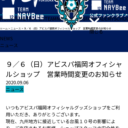
HOME
TICKET
MATCH
TEAM
NEWS
GOODS
FAN
ACADEMY
SCHO
ホーム
>
ニュース
>
９／６（日）アビスパ福岡オフィシャルショップ 営業時間変更のお知らせ
閉じる
NEWS
ニュース
９／６（日）アビスパ福岡オフィシャ
ルショップ 営業時間変更のお知らせ
2020.09.06
ニュース
いつもアビスパ福岡オフィシャルグッズショップをご利
用いただき、ありがとうございます。
現在、九州地方に接近している台風１０号の影響によ