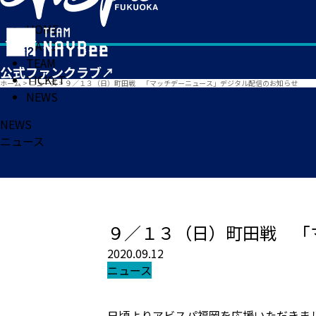
HOME
MATCH
TEAM
TICKET
ホーム
>
ニュース
>
９／１３（日）町田戦 「マッチデーニュース」デジタル配信のお知らせ
NEWS
NEWS
ニュース
９／１３（日）町田戦 「
2020.09.12
ニュース
日頃よりアビスパ福岡を応援いただきま