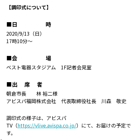
【調印式について】
■日 時
2020/9/13（日）
17時10分～
■会 場
ベスト電器スタジアム 1F記者会見室
■出 席 者
朝倉市長 林 裕二様
アビスパ福岡株式会社 代表取締役社長 川森 敬史
調印式の様子は、アビスパ
TV（
https://vlive.avispa.co.jp/
）にて、お届けの予定で
す。