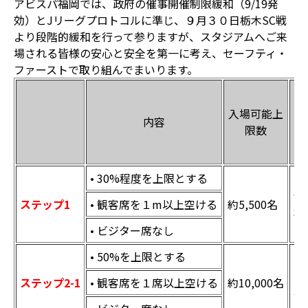
アビスパ福岡では、政府の催事開催制限緩和（9/19発
効）とJリーグプロトコルに準じ、９月３０日栃木SC戦
より段階的緩和を行って参りますが、スタジアムへご来
場される皆様の安心と安全を第一に考え、セーフティ・
ファーストで取り組んでまいります。
入場可能上
内容
限数
• 30%程度を上限とする
9/
ステップ1
• 観客席を１m以上空ける
約5,500名
栃
• ビジター席なし
• 50%を上限とする
10
ステップ2-1
• 観客席を１席以上空ける
約10,000名
北