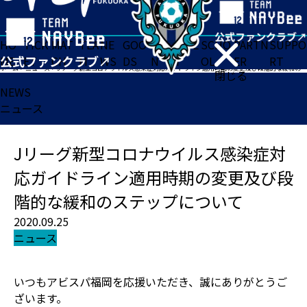
HO
TICK
MAT
TEA
NE
GOO
FA
ACADE
SCHO
PARTN
SUPPO
ME
ET
CH
M
WS
DS
N
MY
OL
ER
RT
ホーム
>
ニュース
>
Jリーグ新型コロナウイルス感染症対応ガイドライン適用時期の変更及び段階的な緩和のステップについて
閉じる
NEWS
ニュース
Jリーグ新型コロナウイルス感染症対
応ガイドライン適用時期の変更及び段
階的な緩和のステップについて
2020.09.25
ニュース
いつもアビスパ福岡を応援いただき、誠にありがとうご
ざいます。