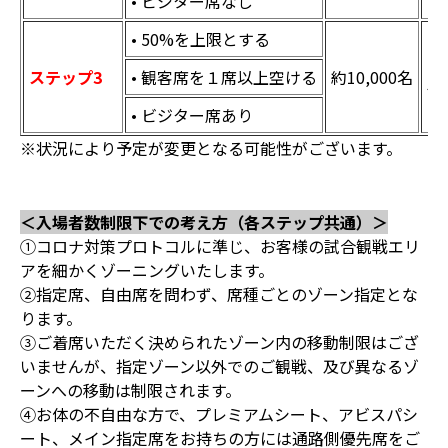
• ビジター席なし
• 50%を上限とする
10
ステップ3
• 観客席を１席以上空ける
約10,000名
千
• ビジター席あり
※状況により予定が変更となる可能性がございます。
＜入場者数制限下での考え方（各ステップ共通）＞
①コロナ対策プロトコルに準じ、お客様の試合観戦エリ
アを細かくゾーニングいたします。
②指定席、自由席を問わず、席種ごとのゾーン指定とな
ります。
③ご着席いただく決められたゾーン内の移動制限はござ
いませんが、指定ゾーン以外でのご観戦、及び異なるゾ
ーンへの移動は制限されます。
④お体の不自由な方で、プレミアムシート、アビスパシ
ート、メイン指定席をお持ちの方には通路側優先席をご