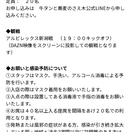
定員： ２０名
お申し込みは 牛タンと蕎麦のさえ木公式LINEから申し
込みください。
◆観戦
アルビレックス新潟戦 （１９：００キックオフ）
（DAZN映像をスクリーンに投影しての観戦となりま
す）
◆お願いと感染予防について
①スタッフはマスク、手洗い、アルコール消毒による予
防を行います。
②入店の際はマスク着用をお願いいたします。
③入点の際は設置してある消毒液で手指の消毒をお願い
いたします。
④お席は４０名以上入る座席を間隔をあけ２０名での利
用となります。
⑤発熱または風邪の症状がある方、感染が引き続き拡大
している国・地域へ過去2週間以内に訪問歴のある方は