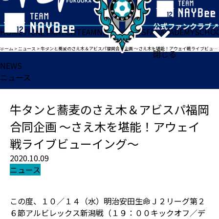
HOME
TICKET
MATCH
TEAM
NEWS
GOODS
FAN
ACADEMY
SCHO
ホーム
>
ニュース
>
牛タンと蕎麦のさえ木＆アビスパ福岡合同企画 ～さえ木を堪能！アウェイ戦ライブビューイング～
閉じる
NEWS
ニュース
牛タンと蕎麦のさえ木＆アビスパ福岡
合同企画 ～さえ木を堪能！アウェイ
戦ライブビューイング～
2020.10.09
ニュース
この度、１０／１４（水）明治安田生命Ｊ２リーグ第２
６節アルビレックス新潟戦（１９：００キックオフ／デ