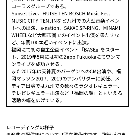
コーラスグループである。
Sunset Live、HUISE TEN BOSCH Music Fes、
MUSIC CITY TENJINなど九州での大型音楽イベン
トへの出演、a-nation、SAKAE SP-RING、MINAMI
WHEELなど大都市圏でのイベント出演を果たすな
ど、年間100本近いイベントに出演。
福岡にて初の自主企画イベント『BASE』をスター
ト、2019年5月には初のZepp Fukuokaにてワンマ
ンライブを成功させる。
また2017年は天神夏のバーゲンへのCM出演や、福
岡マラソン2017、2019のアンバサダーに就任、メ
ディア出演では九州での数々のラジオレギュラー、
テレビレギュラー出演など「福岡の顔」ともいえる
活動の幅を広げている。
レコーディングの様子
※楽曲の配信等については現在準備中です。詳細が決ま