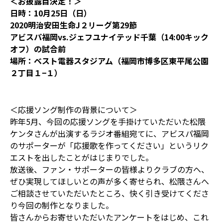
＜お披露目決定！＞
日時：10月25日（日）
2020明治安田生命J２リーグ第29節
アビスパ福岡vs.ジェフユナイテッド千葉（14:00キック
オフ）の試合前
場所：ベスト電器スタジアム（福岡市博多区東平尾公園
２丁目１−１）
＜応援ソング制作の背景について＞
昨年5月、今回の応援ソングを手掛けていただいた松隈
ケンタさんが出演するラジオ番組宛てに、アビスパ福岡
のサポーターが「応援歌を作ってください」というリク
エストを出したことがはじまりでした。
放送後、ファン・サポーターの皆様よりクラブの方へ、
ぜひ実現してほしいとの声が多く寄せられ、松隈さんへ
ご相談させていただいたところ、快く引き受けてくださ
り今回の制作となりました。
皆さんからお寄せいただいたアンケートをはじめ、これ