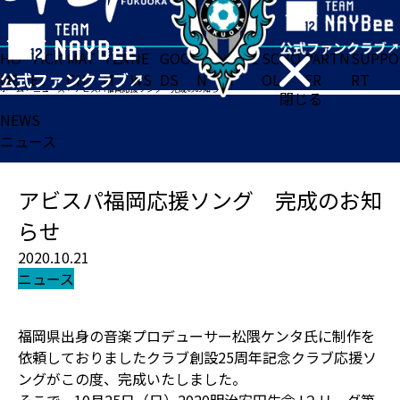
HO
TICK
MAT
TEA
NE
GOO
FA
ACADE
SCHO
PARTN
SUPPO
ME
ET
CH
M
WS
DS
N
MY
OL
ER
RT
ホーム
>
ニュース
>
アビスパ福岡応援ソング 完成のお知らせ
閉じる
NEWS
ニュース
アビスパ福岡応援ソング 完成のお知
らせ
2020.10.21
ニュース
福岡県出身の音楽プロデューサー松隈ケンタ氏に制作を
依頼しておりましたクラブ創設25周年記念クラブ応援ソ
ングがこの度、完成いたしました。