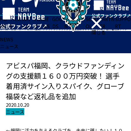
HO
TICK
MAT
TEA
NE
GOO
FA
ACADE
SCHO
PARTN
SUPPO
ME
ET
CH
M
WS
DS
N
MY
OL
ER
RT
ホーム
>
ニュース
>
アビスパ福岡、クラウドファンディングの支援額１６００万円突破！ 選手着用済サイン入りスパイク、グローブ福袋など返礼品を追加
閉じる
NEWS
ニュース
アビスパ福岡、クラウドファンディン
グの支援額１６００万円突破！ 選手
着用済サイン入りスパイク、グローブ
福袋など返礼品を追加
2020.10.20
ニュース
～福岡に活力を与えるクラブを、未来に残したい！１０