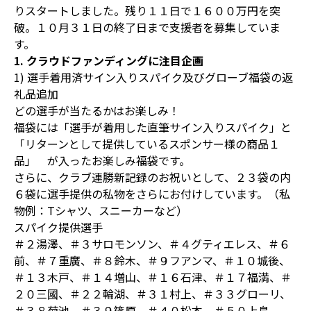
りスタートしました。残り１１日で１６００万円を突
破。１０月３１日の終了日まで支援者を募集していま
す。
1. クラウドファンディングに注目企画
1) 選手着用済サイン入りスパイク及びグローブ福袋の返
礼品追加
どの選手が当たるかはお楽しみ！
福袋には「選手が着用した直筆サイン入りスパイク」と
「リターンとして提供しているスポンサー様の商品１
品」 が入ったお楽しみ福袋です。
さらに、クラブ連勝新記録のお祝いとして、２３袋の内
６袋に選手提供の私物をさらにお付けしています。（私
物例：Tシャツ、スニーカーなど）
スパイク提供選手
＃２湯澤、＃３サロモンソン、＃４グティエレス、＃６
前、＃７重廣、＃８鈴木、＃９フアンマ、＃１０城後、
＃１３木戸、＃１４増山、＃１６石津、＃１７福満、＃
２０三國、＃２２輪湖、＃３１村上、＃３３グローリ、
＃３８菊池、＃３９篠原、＃４０松本、＃５０上島