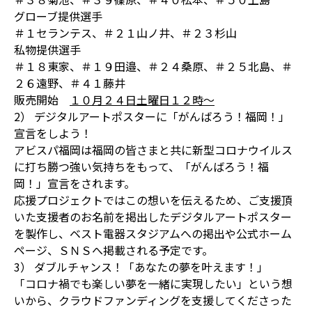
グローブ提供選手
＃１セランテス、＃２１山ノ井、＃２３杉山
私物提供選手
＃１８東家、＃１９田邉、＃２４桑原、＃２５北島、＃
２６遠野、＃４１藤井
販売開始
１０月２４日土曜日１２時～
2） デジタルアートポスターに「がんばろう！福岡！」
宣言をしよう！
アビスパ福岡は福岡の皆さまと共に新型コロナウイルス
に打ち勝つ強い気持ちをもって、「がんばろう！福
岡！」宣言をされます。
応援プロジェクトではこの想いを伝えるため、ご支援頂
いた支援者のお名前を掲出したデジタルアートポスター
を製作し、ベスト電器スタジアムへの掲出や公式ホーム
ページ、ＳＮＳへ掲載される予定です。
3） ダブルチャンス！「あなたの夢を叶えます！」
「コロナ禍でも楽しい夢を一緒に実現したい」という想
いから、クラウドファンディングを支援してくださった