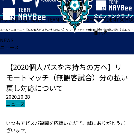
HOME
TICKET
MATCH
TEAM
NEWS
GOODS
FAN
ACADEMY
SCHO
ホーム
>
ニュース
>
【2020個人パスをお持ちの方へ】リモートマッチ（無観客試合）分の払い戻し対応について
閉じる
NEWS
ニュース
【2020個人パスをお持ちの方へ】リ
モートマッチ（無観客試合）分の払い
戻し対応について
2020.10.28
ニュース
いつもアビスパ福岡を応援いただき、誠にありがとうご
ざいます。