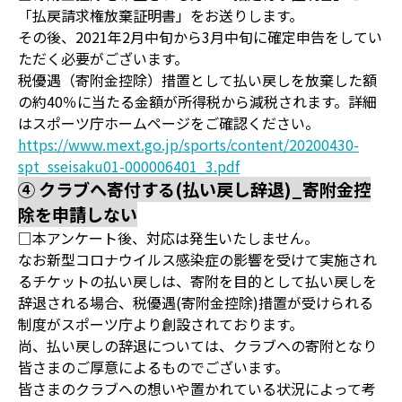
「払戻請求権放棄証明書」をお送りします。
その後、2021年2月中旬から3月中旬に確定申告をしてい
ただく必要がございます。
税優遇（寄附金控除）措置として払い戻しを放棄した額
の約40％に当たる金額が所得税から減税されます。詳細
はスポーツ庁ホームページをご確認ください。
https://www.mext.go.jp/sports/content/20200430-
spt_sseisaku01-000006401_3.pdf
④ クラブへ寄付する(払い戻し辞退)_寄附金控
除を申請しない
□本アンケート後、対応は発生いたしません。
なお新型コロナウイルス感染症の影響を受けて実施され
るチケットの払い戻しは、寄附を目的として払い戻しを
辞退される場合、税優遇(寄附金控除)措置が受けられる
制度がスポーツ庁より創設されております。
尚、払い戻しの辞退については、クラブへの寄附となり
皆さまのご厚意によるものでございます。
皆さまのクラブへの想いや置かれている状況によって考