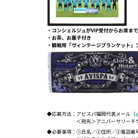
・コンシェルジュがVIP受付からお席ま
・お茶、お菓子付き
・観戦用「ヴィンテージブランケット」
◆応募方法：
アビスパ福岡代表メール（
a
＜宛先＞アニバーサリーチ
◆必要事項：
①氏名／②住所／③電話番