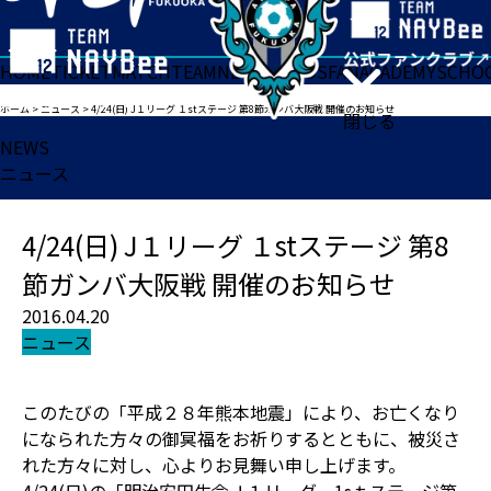
HOME
TICKET
MATCH
TEAM
NEWS
GOODS
FAN
ACADEMY
SCHO
ホーム
>
ニュース
>
4/24(日) J１リーグ １stステージ 第8節ガンバ大阪戦 開催のお知らせ
閉じる
NEWS
ニュース
4/24(日) J１リーグ １stステージ 第8
節ガンバ大阪戦 開催のお知らせ
2016.04.20
ニュース
このたびの「平成２８年熊本地震」により、お亡くなり
になられた方々の御冥福をお祈りするとともに、被災さ
れた方々に対し、心よりお見舞い申し上げます。