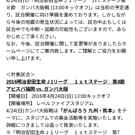
4/24(日)の「明治安田生命Ｊ１リーグ 1sｔステージ第
８節 ガンバ大阪戦 (13:00キックオフ)」は当初の予定通
り、試合開催に向け準備を進めております。しかしなが
ら今後の地震の発生状況によっては、試合中止もしくは
試合中でも中断・延期の可能性もございますので、あら
かじめご了承ください。
なお、今後、試合開催に関して変更等がありましたらホ
ームページにてご案内致します。ご理解とご協力をお願
い申し上げます。
＜対象試合＞
2016明治安田生命Ｊ1リーグ １ｓｔステージ 第8節
アビスパ福岡 vs. ガンバ大阪
【開催日】 2016年4月24日(日) 13:00キックオフ
【開催場所】 レベルファイブスタジアム
4/24(日)ガンバ大阪戦は
「がんばろう 九州・熊本」
をテ
ーマに、
スタジアムでの募金活動等を実施いたします。
詳細につきましては追って発表いたします。
※「明治安田生命Ｊ１リーグ １ｓｔステージ 第7