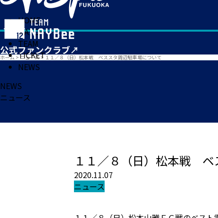
HOME
MATCH
TEAM
TICKET
ホーム
>
ニュース
>
１１／８（日）松本戦 ベススタ周辺駐車場について
NEWS
NEWS
ニュース
１１／８（日）松本戦 ベ
2020.11.07
ニュース
１１／８（日）松本山雅ＦＣ戦のベスト