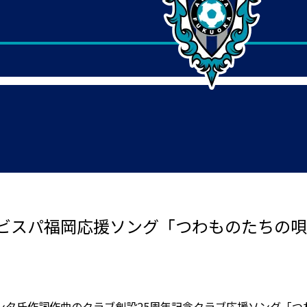
ビスパ福岡応援ソング「つわものたちの唄
タ氏作詞作曲のクラブ創設25周年記念クラブ応援ソング「つわ