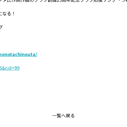
になる！
グ
amonotachinouta/
146&cid=99
一覧へ戻る