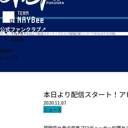
HOME
MATCH
TEAM
TICKET
ホーム
>
ニュース
>
本日より配信スタート！アビスパ福岡応援ソング「つわものたちの唄」
NEWS
NEWS
ニュース
本日より配信スタート！ア
2020.11.07
ニュース
福岡県出身の音楽プロデューサー松隈ケン