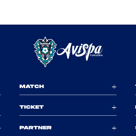
MATCH
TICKET
PARTNER