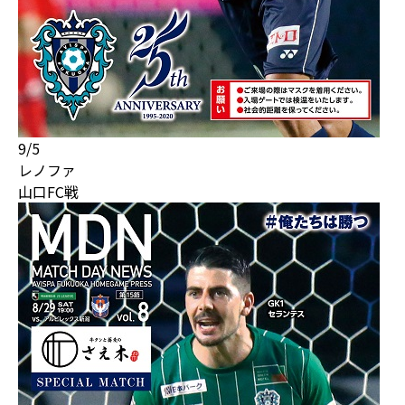
9/5
レノファ
山口FC戦