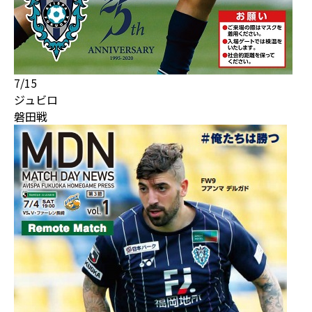
7/15
ジュビロ
磐田戦