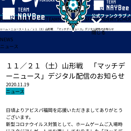
HOME
TICKET
MATCH
TEAM
NEWS
GOODS
FAN
ACADEMY
SCHO
ホーム
>
ニュース
>
１１／２１（土）山形戦 「マッチデーニュース」デジタル配信のお知らせ
閉じる
NEWS
ニュース
１１／２１（土）山形戦 「マッチデ
ーニュース」デジタル配信のお知らせ
2020.11.19
ニュース
日頃よりアビスパ福岡を応援いただきましてありがとう
ございます。
新型コロナウイルス対策として、ホームゲームご入場時