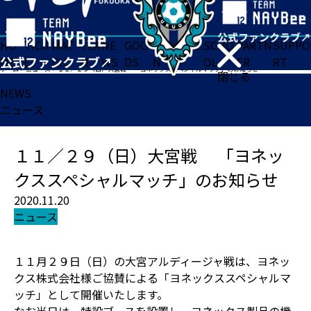
HO
TICK
MAT
TEA
NE
GOO
FA
ACADE
SCHO
PARTN
SUPPO
ME
ET
CH
M
WS
DS
N
MY
OL
ER
RT
ホーム
>
ニュース
>
１１／２９（日）大宮戦 「ヨネックススペシャルマッチ」のお知らせ
閉じる
NEWS
ニュース
１１／２９（日）大宮戦 「ヨネッ
クススペシャルマッチ」のお知らせ
2020.11.20
ニュース
１１月２９日（日）の大宮アルディージャ戦は、ヨネッ
クス株式会社様ご協賛による「ヨネックススペシャルマ
ッチ」として開催いたします。