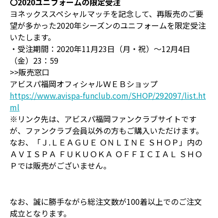
〇2020ユニフォームの限定受注
ヨネックススペシャルマッチを記念して、再販売のご要
望が多かった2020年シーズンのユニフォームを限定受注
いたします。
・受注期間：2020年11月23日（月・祝）～12月4日
（金）23：59
>>販売窓口
アビスパ福岡オフィシャルＷＥＢショップ
https://www.avispa-funclub.com/SHOP/292097/list.ht
ml
※リンク先は、アビスパ福岡ファンクラブサイトです
が、ファンクラブ会員以外の方もご購入いただけます。
なお、「Ｊ.ＬＥＡＧＵＥ ＯＮＬＩＮＥ ＳＨＯＰ」内の
ＡＶＩＳＰＡ ＦＵＫＵＯＫＡ ＯＦＦＩＣＩＡＬ ＳＨＯ
Ｐでは販売がございません。
なお、誠に勝手ながら総注文数が100着以上でのご注文
成立となります。