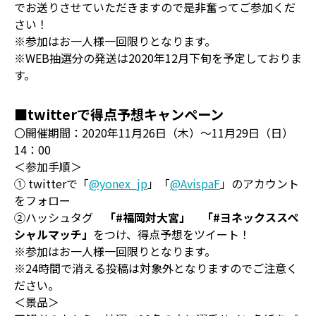
でお送りさせていただきますので是非奮ってご参加くだ
さい！
※参加はお一人様一回限りとなります。
※WEB抽選分の発送は2020年12月下旬を予定しておりま
す。
■twitterで得点予想キャンペーン
〇開催期間：2020年11月26日（木）～11月29日（日）
14：00
＜参加手順＞
① twitterで「
@yonex_jp
」「
@AvispaF
」のアカウント
をフォロー
②ハッシュタグ
「#福岡対大宮」 「#ヨネックススペ
シャルマッチ」
をつけ、得点予想をツイート！
※参加はお一人様一回限りとなります。
※24時間で消える投稿は対象外となりますのでご注意く
ださい。
＜景品＞