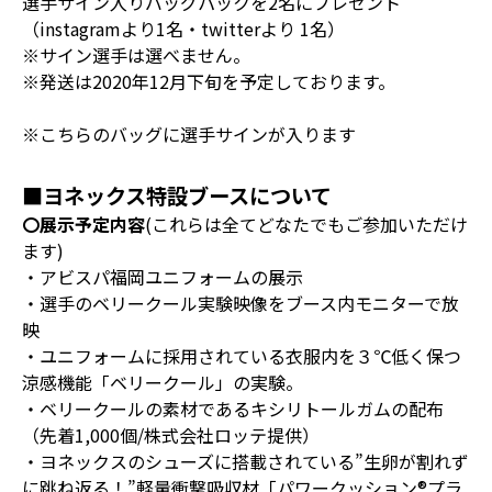
選手サイン入りバッグパックを2名にプレゼント
（instagramより1名・twitterより 1名）
※サイン選手は選べません。
※発送は2020年12月下旬を予定しております。
※こちらのバッグに選手サインが入ります
■ヨネックス特設ブースについて
〇展示予定内容
(これらは全てどなたでもご参加いただけ
ます)
・アビスパ福岡ユニフォームの展示
・選手のベリークール実験映像をブース内モニターで放
映
・ユニフォームに採用されている衣服内を３℃低く保つ
涼感機能「ベリークール」の実験。
・ベリークールの素材であるキシリトールガムの配布
（先着1,000個/株式会社ロッテ提供）
・ヨネックスのシューズに搭載されている”生卵が割れず
に跳ね返る！”軽量衝撃吸収材「パワークッション®プラ